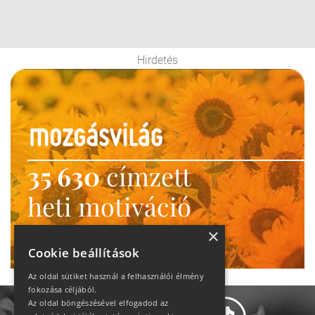
Hirdetés
35 630
címzett
heti motiváció
Ne maradj le!
×
Cookie beállítások
Az oldal sütiket használ a felhasználói élmény
fokozása céljából.
Az oldal böngészésével elfogadod az