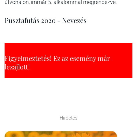
útvonalon, immár 5. alkalommal megrendezve.
Pusztafutás 2020 - Nevezés
Figyelmeztetés! Ez az esemény már
lezajlott!
Hirdetés