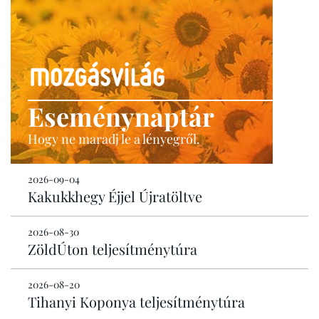
Eseménynaptár
Hogy ne maradj le a lényegről.
2026-09-04
Kakukkhegy Éjjel Újratöltve
2026-08-30
ZöldÚton teljesítménytúra
2026-08-20
Tihanyi Koponya teljesítménytúra