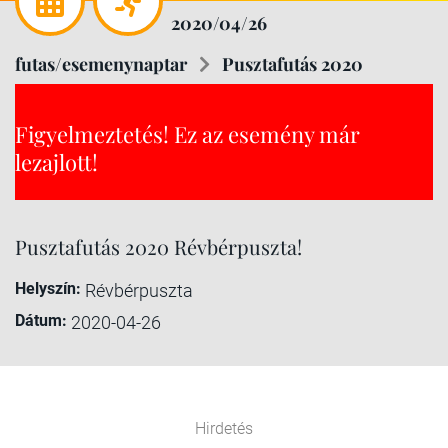
2020/04/26
futas/esemenynaptar
Pusztafutás 2020
Figyelmeztetés! Ez az esemény már
lezajlott!
Pusztafutás 2020 Révbérpuszta!
Helyszín:
Révbérpuszta
Dátum:
2020-04-26
Hirdetés