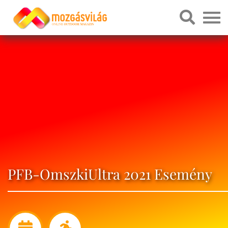
PFB-OmszkiUltra 2021 Esemény