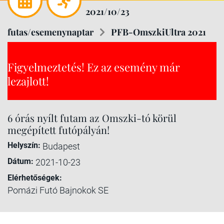
2021/10/23
futas/esemenynaptar
PFB-OmszkiUltra 2021
Figyelmeztetés! Ez az esemény már
lezajlott!
6 órás nyílt futam az Omszki-tó körül
megépített futópályán!
Helyszín:
Budapest
Dátum:
2021-10-23
Elérhetőségek:
Pomázi Futó Bajnokok SE