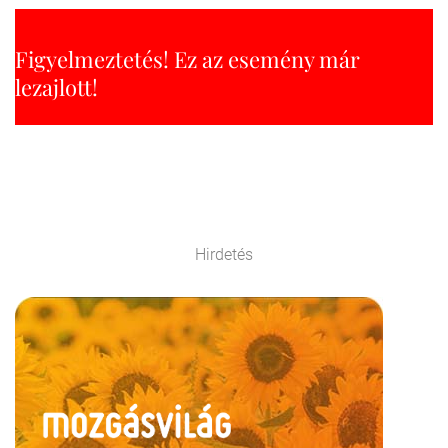
Figyelmeztetés! Ez az esemény már
lezajlott!
Hirdetés