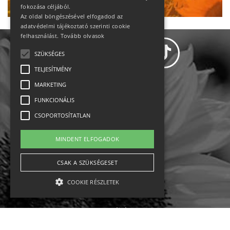
fokozása céljából.
Az oldal böngészésével elfogadod az
adatvédelmi tájékoztató szerinti cookie
felhasználást.
Tovább olvasok
SZÜKSÉGES
TELJESÍTMÉNY
MARKETING
Adatvédelem
FUNKCIONÁLIS
CSOPORTOSÍTATLAN
Állásajánlatok
MINDENT ELFOGADOK
Impresszum-kapcsolat
CSAK A SZÜKSÉGESET
Jogi nyilatkozat
COOKIE RÉSZLETEK
Rólunk
English
Szükséges
Teljesítmény
Marketing