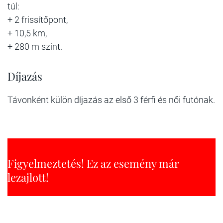
túl:
+ 2 frissítőpont,
+ 10,5 km,
+ 280 m szint.
Díjazás
Távonként külön díjazás az első 3 férfi és női futónak.
Figyelmeztetés! Ez az esemény már
lezajlott!