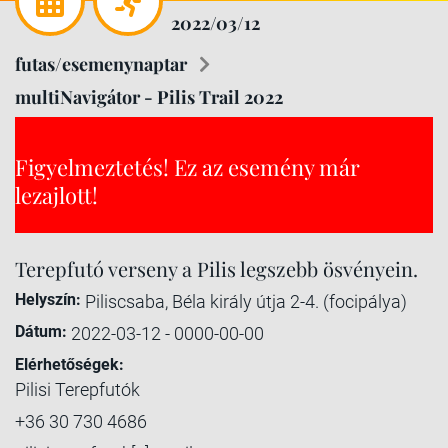
2022/03/12
futas/esemenynaptar
multiNavigátor - Pilis Trail 2022
Figyelmeztetés! Ez az esemény már
lezajlott!
Terepfutó verseny a Pilis legszebb ösvényein.
Helyszín:
Piliscsaba, Béla király útja 2-4. (focipálya)
Dátum:
2022-03-12 - 0000-00-00
Elérhetőségek:
Pilisi Terepfutók
+36 30 730 4686