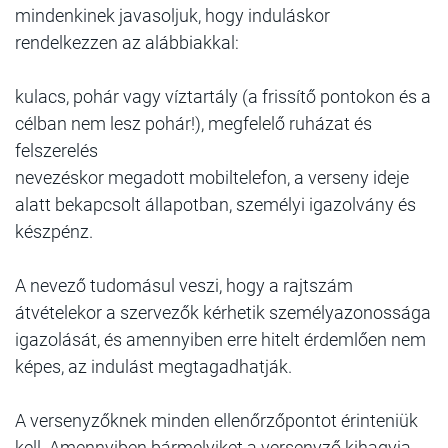
mindenkinek javasoljuk, hogy induláskor
rendelkezzen az alábbiakkal:
kulacs, pohár vagy víztartály (a frissítő pontokon és a
célban nem lesz pohár!), megfelelő ruházat és
felszerelés
nevezéskor megadott mobiltelefon, a verseny ideje
alatt bekapcsolt állapotban, személyi igazolvány és
készpénz.
A nevező tudomásul veszi, hogy a rajtszám
átvételekor a szervezők kérhetik személyazonossága
igazolását, és amennyiben erre hitelt érdemlően nem
képes, az indulást megtagadhatják.
A versenyzőknek minden ellenőrzőpontot érinteniük
kell. Amennyiben bármelyiket a versenyző kihagyja,