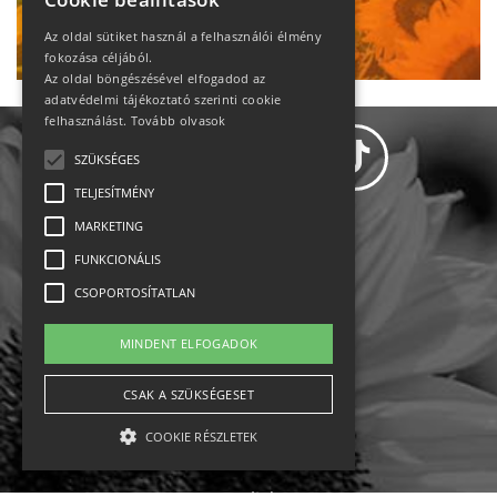
Ne maradj le!
Az oldal sütiket használ a felhasználói élmény
fokozása céljából.
Az oldal böngészésével elfogadod az
adatvédelmi tájékoztató szerinti cookie
felhasználást.
Tovább olvasok
SZÜKSÉGES
TELJESÍTMÉNY
MARKETING
Adatvédelem
FUNKCIONÁLIS
CSOPORTOSÍTATLAN
Állásajánlatok
MINDENT ELFOGADOK
Impresszum-kapcsolat
CSAK A SZÜKSÉGESET
Jogi nyilatkozat
COOKIE RÉSZLETEK
Rólunk