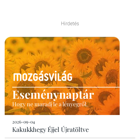
Hirdetés
Eseménynaptár
Hogy ne maradj le a lényegről.
2026-09-04
Kakukkhegy Éjjel Újratöltve