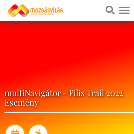
multiNavigátor - Pilis Trail 2022
Esemény