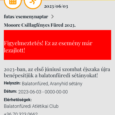
2023/06/03
futas/esemenynaptar
Mooore Csillagfényes Füred 2023.
Figyelmeztetés! Ez az esemény már
lezajlott!
2023-ban, az első júniusi szombat éjszaka újra
benépesítjük a balatonfüredi sétányokat!
Helyszín:
Balatonfüred, Aranyhíd sétány
Dátum:
2023-06-03 - 0000-00-00
Elérhetőségek:
Balatonfüredi Atlétikai Club
+36 70 323 0662