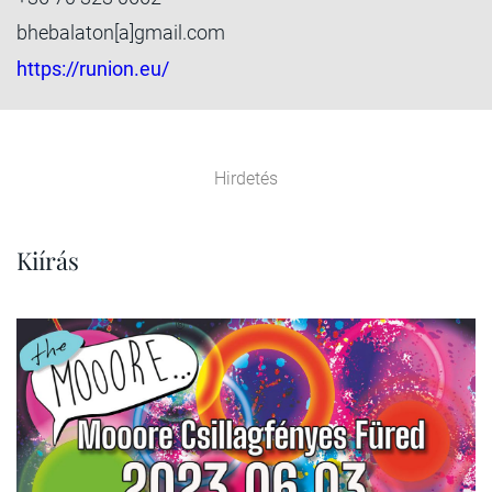
bhebalaton[a]gmail.com
https://runion.eu/
Hirdetés
Kiírás