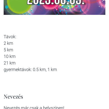
Távok:
2 km
5 km
10 km
21 km
gyermektávok: 0.5 km, 1 km
Nevezés
Nevezés már csak a helyszínen!