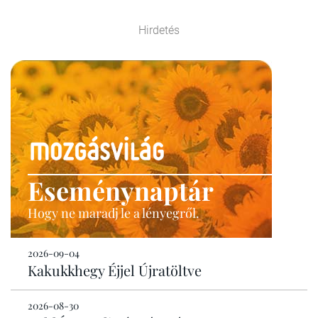
Hirdetés
Eseménynaptár
Hogy ne maradj le a lényegről.
2026-09-04
Kakukkhegy Éjjel Újratöltve
2026-08-30