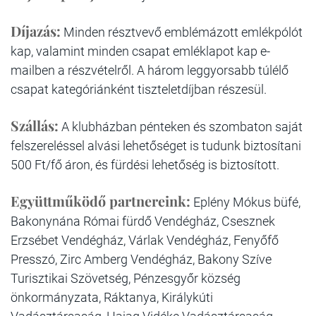
Díjazás:
Minden résztvevő emblémázott emlékpólót
kap, valamint minden csapat emléklapot kap e-
mailben a részvételről. A három leggyorsabb túlélő
csapat kategóriánként tiszteletdíjban részesül.
Szállás:
A klubházban pénteken és szombaton saját
felszereléssel alvási lehetőséget is tudunk biztosítani
500 Ft/fő áron, és fürdési lehetőség is biztosított.
Együttműködő partnereink:
Eplény Mókus büfé,
Bakonynána Római fürdő Vendégház, Csesznek
Erzsébet Vendégház, Várlak Vendégház, Fenyőfő
Presszó, Zirc Amberg Vendégház, Bakony Szíve
Turisztikai Szövetség, Pénzesgyőr község
önkormányzata, Ráktanya, Királykúti