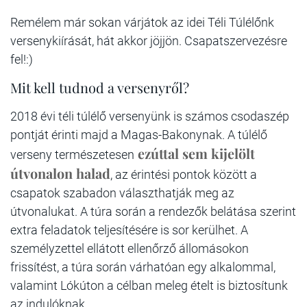
Remélem már sokan várjátok az idei Téli Túlélőnk
versenykiírását, hát akkor jöjjön. Csapatszervezésre
fel!:)
Mit kell tudnod a versenyről?
2018 évi téli túlélő versenyünk is számos csodaszép
pontját érinti majd a Magas-Bakonynak. A túlélő
ezúttal sem kijelölt
verseny természetesen
útvonalon halad
, az érintési pontok között a
csapatok szabadon választhatják meg az
útvonalukat. A túra során a rendezők belátása szerint
extra feladatok teljesítésére is sor kerülhet. A
személyzettel ellátott ellenőrző állomásokon
frissítést, a túra során várhatóan egy alkalommal,
valamint Lókúton a célban meleg ételt is biztosítunk
az indulóknak.