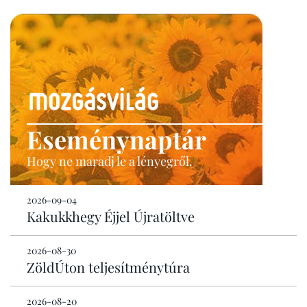
Eseménynaptár
Hogy ne maradj le a lényegről.
2026-09-04
Kakukkhegy Éjjel Újratöltve
2026-08-30
ZöldÚton teljesítménytúra
2026-08-20