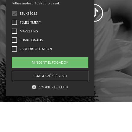
felhasználást.
Tovább olvasok
SZÜKSÉGES
TELJESÍTMÉNY
MARKETING
Adatvédelem
FUNKCIONÁLIS
CSOPORTOSÍTATLAN
Állásajánlatok
MINDENT ELFOGADOK
Impresszum-kapcsolat
CSAK A SZÜKSÉGESET
Jogi nyilatkozat
COOKIE RÉSZLETEK
Rólunk
English
Szükséges
Teljesítmény
Marketing
Funkcionális
Csoportosítatlan
Ebike
Osztrák sípályák
Magyar sípályák
A szükséges kategóriába eső sütik a weboldal