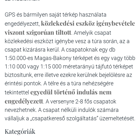
GPS és bármilyen saját térkép használata
közlekedési eszköz igénybevétele
engedélyezett,
viszont szigorúan tiltott
. Amelyik csapat
közlekedési eszközt igénybe vesz a túra során, az a
csapat kizárásra kerül. A csapatoknak egy db
1:50.000-es Magas-Bakony térképet és egy vagy több
1:10 000 vagy 1:15 000 méretarányú tájfutó térképet
biztosítunk, erre illetve ezekre kerülnek bejelölésre az
érintési pontok. A télre és a túra nehézségére
egyedül történő indulás nem
tekintettel
engedélyezett
. A versenyre 2-8 fős csapatok
nevezhetnek. A csapat nélküli indulók számára
vállaljuk a „csapatkereső szolgáltatás” üzemeltetését.
Kategóriák