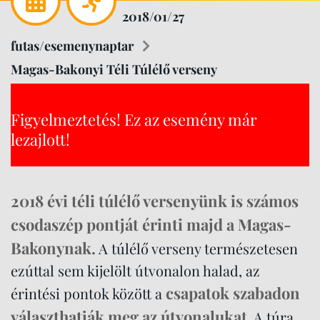
2018/01/27
futas/esemenynaptar
Magas-Bakonyi Téli Túlélő verseny
Figyelmeztetés! Ez az esemény már
lezajlott!
2018 évi téli túlélő versenyünk is számos
csodaszép pontját érinti majd a Magas-
Bakonynak.
A túlélő verseny természetesen
ezúttal sem kijelölt útvonalon halad, az
csapatok szabadon
érintési pontok között a
választhatják meg az útvonalukat
. A túra