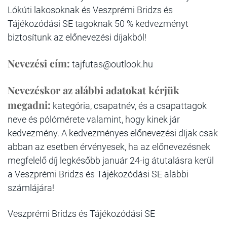
Lókúti lakosoknak és Veszprémi Bridzs és
Tájékozódási SE tagoknak 50 % kedvezményt
biztosítunk az előnevezési díjakból!
Nevezési cím:
tajfutas@outlook.hu
Nevezéskor az alábbi adatokat kérjük
megadni:
kategória, csapatnév, és a csapattagok
neve és pólómérete valamint, hogy kinek jár
kedvezmény. A kedvezményes előnevezési díjak csak
abban az esetben érvényesek, ha az előnevezésnek
megfelelő díj legkésőbb január 24-ig átutalásra kerül
a Veszprémi Bridzs és Tájékozódási SE alábbi
számlájára!
Veszprémi Bridzs és Tájékozódási SE