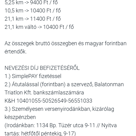
5,25 km -> 9400 Ft / fő
10,5 km -> 10400 Ft / fő
21,1 km -> 11400 Ft / fő
21,1 km váltó -> 10400 Ft / fő
Az összegek bruttó összegben és magyar forintban
értendők.
NEVEZÉSI DÍJ BEFIZETÉSÉRŐL
1.) SimplePAY fizetéssel
2.) Átutalással (forintban) a szervező, Balatonman
Triatlon Kft. bankszámlaszámára
K&H 10401055-50526549-56551033
3.) Személyesen versenyirodánkban, kizárólag
készpénzben
(Irodánkban: 1134 Bp. Tüzér utca 9-11 // Nyitva
tartás: hétfőtől péntekig, 9-17)