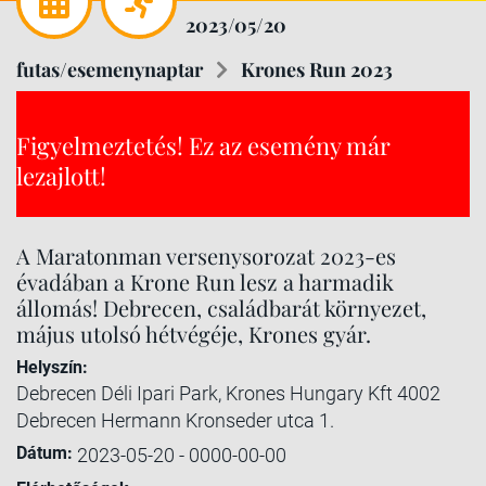
2023/05/20
futas/esemenynaptar
Krones Run 2023
Figyelmeztetés! Ez az esemény már
lezajlott!
A Maratonman versenysorozat 2023-es
évadában a Krone Run lesz a harmadik
állomás! Debrecen, családbarát környezet,
május utolsó hétvégéje, Krones gyár.
Helyszín:
Debrecen Déli Ipari Park, Krones Hungary Kft 4002
Debrecen Hermann Kronseder utca 1.
Dátum:
2023-05-20 - 0000-00-00