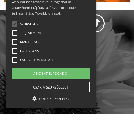
Az oldal böngészésével elfogadod az
adatvédelmi tájékoztató szerinti cookie
felhasználást.
Tovább olvasok
SZÜKSÉGES
TELJESÍTMÉNY
MARKETING
Adatvédelem
FUNKCIONÁLIS
CSOPORTOSÍTATLAN
Állásajánlatok
MINDENT ELFOGADOK
Impresszum-kapcsolat
CSAK A SZÜKSÉGESET
Jogi nyilatkozat
COOKIE RÉSZLETEK
Rólunk
English
Szükséges
Teljesítmény
Marketing
Funkcionális
Csoportosítatlan
Ebike
Osztrák sípályák
Magyar sípályák