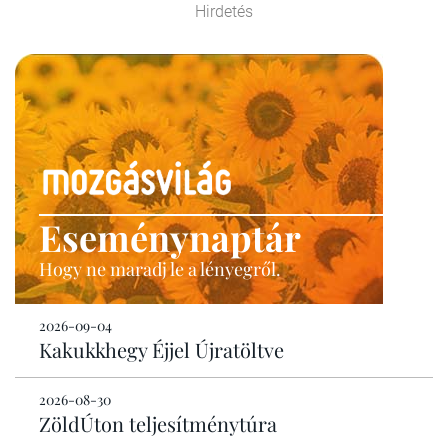
Hirdetés
Eseménynaptár
Hogy ne maradj le a lényegről.
2026-09-04
Kakukkhegy Éjjel Újratöltve
2026-08-30
ZöldÚton teljesítménytúra