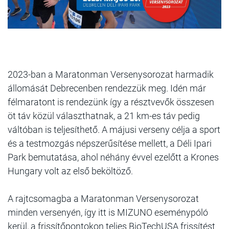
2023-ban a Maratonman Versenysorozat harmadik
állomását Debrecenben rendezzük meg. Idén már
félmaratont is rendezünk így a résztvevők összesen
öt táv közül választhatnak, a 21 km-es táv pedig
váltóban is teljesíthető. A májusi verseny célja a sport
és a testmozgás népszerűsítése mellett, a Déli Ipari
Park bemutatása, ahol néhány évvel ezelőtt a Krones
Hungary volt az első beköltöző.
A rajtcsomagba a Maratonman Versenysorozat
minden versenyén, így itt is MIZUNO eseménypóló
kerül, a frissítőpontokon teljes BioTechUSA frissítést