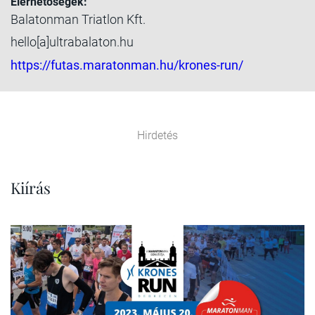
Elérhetőségek:
Balatonman Triatlon Kft.
hello[a]ultrabalaton.hu
https://futas.maratonman.hu/krones-run/
Hirdetés
Kiírás