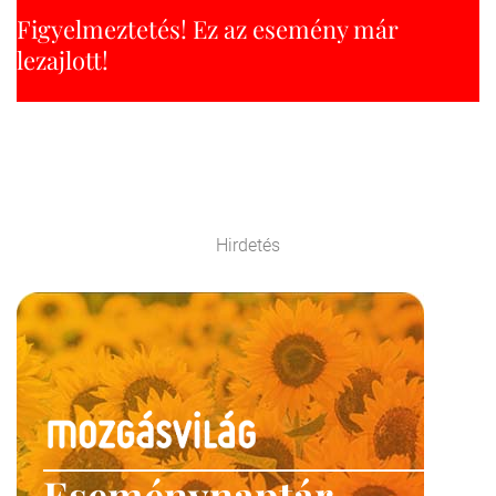
Figyelmeztetés! Ez az esemény már
lezajlott!
Hirdetés
Eseménynaptár