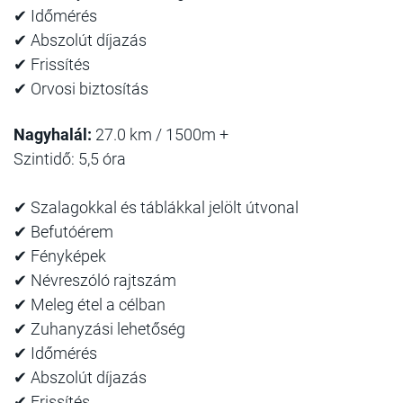
✔ Időmérés
✔ Abszolút díjazás
✔ Frissítés
✔ Orvosi biztosítás
Nagyhalál:
27.0 km / 1500m +
Szintidő: 5,5 óra
✔ Szalagokkal és táblákkal jelölt útvonal
✔ Befutóérem
✔ Fényképek
✔ Névreszóló rajtszám
✔ Meleg étel a célban
✔ Zuhanyzási lehetőség
✔ Időmérés
✔ Abszolút díjazás
✔ Frissítés