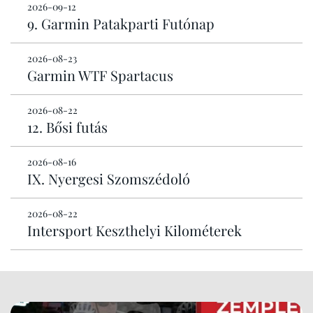
2026-09-12
9. Garmin Patakparti Futónap
2026-08-23
Garmin WTF Spartacus
2026-08-22
12. Bősi futás
2026-08-16
IX. Nyergesi Szomszédoló
2026-08-22
Intersport Keszthelyi Kilométerek