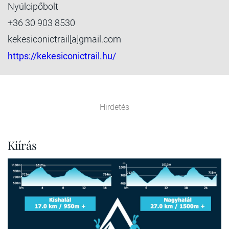
Nyúlcipőbolt
+36 30 903 8530
kekesiconictrail[a]gmail.com
https://kekesiconictrail.hu/
Hirdetés
Kiírás