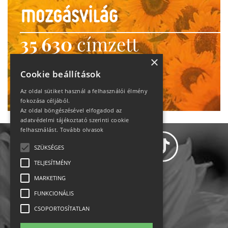
35 630
címzett
heti motiváció
×
Cookie beállítások
Ne maradj le!
Az oldal sütiket használ a felhasználói élmény
fokozása céljából.
Az oldal böngészésével elfogadod az
adatvédelmi tájékoztató szerinti cookie
felhasználást.
Tovább olvasok
SZÜKSÉGES
TELJESÍTMÉNY
MARKETING
Adatvédelem
FUNKCIONÁLIS
CSOPORTOSÍTATLAN
Állásajánlatok