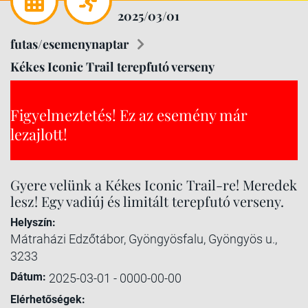
2025/03/01
futas/esemenynaptar
Kékes Iconic Trail terepfutó verseny
Figyelmeztetés! Ez az esemény már
lezajlott!
Gyere velünk a Kékes Iconic Trail-re! Meredek
lesz! Egy vadiúj és limitált terepfutó verseny.
Helyszín:
Mátraházi Edzőtábor, Gyöngyösfalu, Gyöngyös u.,
3233
Dátum:
2025-03-01 - 0000-00-00
Elérhetőségek: