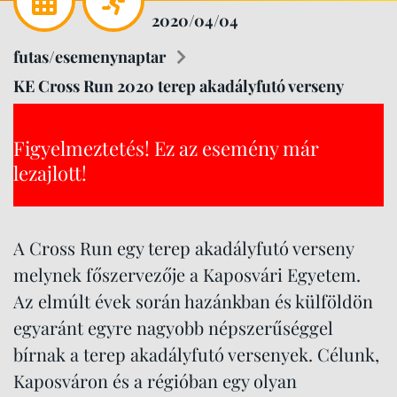
2020/04/04
futas/esemenynaptar
KE Cross Run 2020 terep akadályfutó verseny
Figyelmeztetés! Ez az esemény már
lezajlott!
A Cross Run egy terep akadályfutó verseny
melynek főszervezője a Kaposvári Egyetem.
Az elmúlt évek során hazánkban és külföldön
egyaránt egyre nagyobb népszerűséggel
bírnak a terep akadályfutó versenyek. Célunk,
Kaposváron és a régióban egy olyan