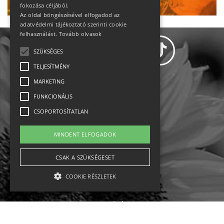
fokozása céljából.
Az oldal böngészésével elfogadod az
adatvédelmi tájékoztató szerinti cookie
felhasználást.
Tovább olvasok
SZÜKSÉGES
TELJESÍTMÉNY
MARKETING
Adatvédelem
FUNKCIONÁLIS
CSOPORTOSÍTATLAN
Állásajánlatok
MINDENT ELFOGADOK
Impresszum-kapcsolat
CSAK A SZÜKSÉGESET
Jogi nyilatkozat
COOKIE RÉSZLETEK
Rólunk
English
Szükséges
Teljesítmény
Marketing