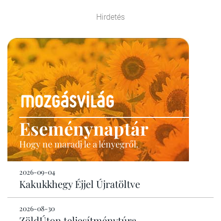
Hirdetés
Eseménynaptár
Hogy ne maradj le a lényegről.
2026-09-04
Kakukkhegy Éjjel Újratöltve
2026-08-30
ZöldÚton teljesítménytúra