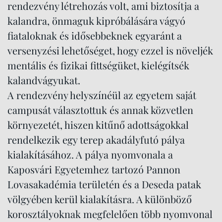
rendezvény létrehozás volt, ami biztosítja a
kalandra, önmaguk kipróbálására vágyó
fiataloknak és idősebbeknek egyaránt a
versenyzési lehetőséget, hogy ezzel is növeljék
mentális és fizikai fittségüket, kielégítsék
kalandvágyukat.
A rendezvény helyszínéül az egyetem saját
campusát választottuk és annak közvetlen
környezetét, hiszen kitűnő adottságokkal
rendelkezik egy terep akadályfutó pálya
kialakításához. A pálya nyomvonala a
Kaposvári Egyetemhez tartozó Pannon
Lovasakadémia területén és a Deseda patak
völgyében kerül kialakításra. A különböző
korosztályoknak megfelelően több nyomvonal