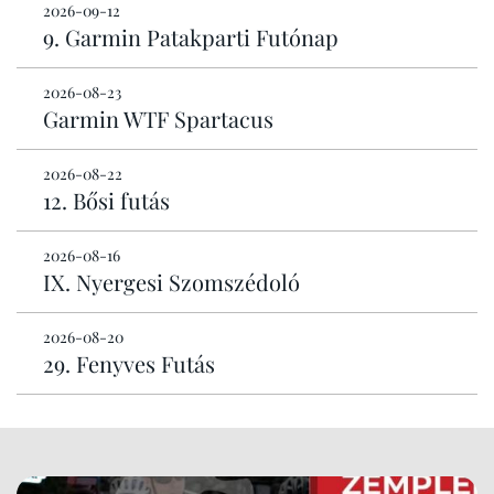
2026-09-12
9. Garmin Patakparti Futónap
2026-08-23
Garmin WTF Spartacus
2026-08-22
12. Bősi futás
2026-08-16
IX. Nyergesi Szomszédoló
2026-08-20
29. Fenyves Futás