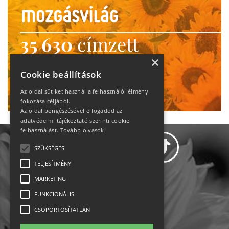
35 630
címzett
heti motiváció
×
Cookie beállítások
Ne maradj le!
Az oldal sütiket használ a felhasználói élmény
fokozása céljából.
Az oldal böngészésével elfogadod az
adatvédelmi tájékoztató szerinti cookie
felhasználást.
Tovább olvasok
SZÜKSÉGES
TELJESÍTMÉNY
MARKETING
Adatvédelem
FUNKCIONÁLIS
CSOPORTOSÍTATLAN
Állásajánlatok