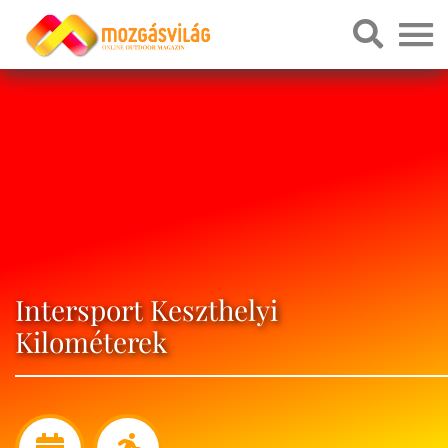
Intersport Keszthelyi
Kilométerek