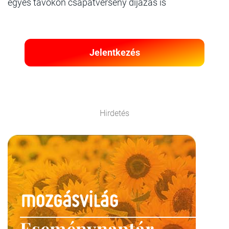
egyes távokon csapatverseny díjazás is
Jelentkezés
Hirdetés
Eseménynaptár