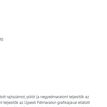
fő
tott rajtszámot, pólót (a negyedmaratont teljesítők az
t teljesítők az Újpesti Félmaraton grafikájával ellátott