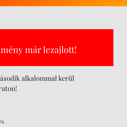
emény már lezajlott!
második alkalommal kerül
raton!
ata