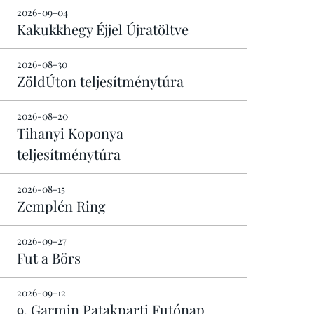
2026-09-04
Kakukkhegy Éjjel Újratöltve
2026-08-30
ZöldÚton teljesítménytúra
2026-08-20
Tihanyi Koponya
teljesítménytúra
2026-08-15
Zemplén Ring
2026-09-27
Fut a Börs
2026-09-12
9. Garmin Patakparti Futónap