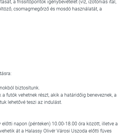
ását, a frissítőpontok igénybevételét (víz, izotóniás ital,
, öltöző, csomagmegőrző és mosdó használatát, a
tásra:
onokból biztosítunk.
a futók vehetnek részt, akik a határidőig beneveznek, a
tuk lehetővé teszi az indulást.
lőtti napon (pénteken) 10.00-18.00 óra között, illetve a
ehetik át a Halassy Olivér Városi Uszoda előtti füves