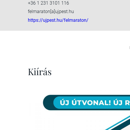
+36 1 231 3101 116
felmaraton[a]ujpest.hu
https://ujpest.hu/felmaraton/
Kiírás