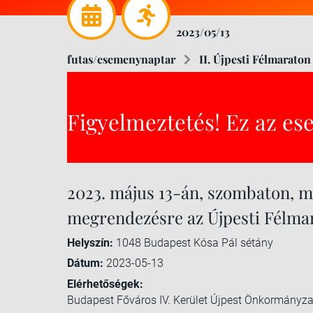
2023/05/13
futas/esemenynaptar
II. Újpesti Félmaraton
Figyelmeztetés! Ez az es
2023. május 13-án, szombaton, 
megrendezésre az Újpesti Félma
Helyszín:
1048 Budapest Kósa Pál sétány
Dátum:
2023-05-13
Elérhetőségek:
Budapest Főváros IV. Kerület Újpest Önkormányz