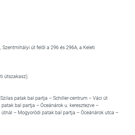
Szentmihályi út felől a 296 és 296A, a Keleti
i útszakasz).
zilas patak bal partja – Schiller-centrum – Váci út
i patak bal partja – Óceánárok u. keresztezve –
s útnál – Mogyoródi patak bal partja – Óceánárok utca –