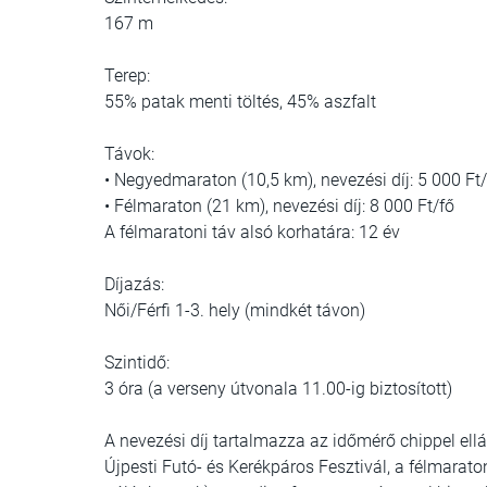
167 m
Terep:
55% patak menti töltés, 45% aszfalt
Távok:
• Negyedmaraton (10,5 km), nevezési díj: 5 000 Ft/
• Félmaraton (21 km), nevezési díj: 8 000 Ft/fő
A félmaratoni táv alsó korhatára: 12 év
Díjazás:
Női/Férfi 1-3. hely (mindkét távon)
Szintidő:
3 óra (a verseny útvonala 11.00-ig biztosított)
A nevezési díj tartalmazza az időmérő chippel ellá
Újpesti Futó- és Kerékpáros Fesztivál, a félmaraton