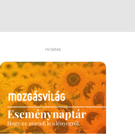
Hirdetés
Eseménynaptár
Hogy ne maradj le a lényegről.