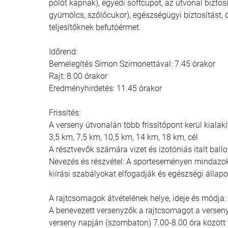
pólót kapnak), egyedi softcupot, az útvonal biztosít
gyümölcs, szőlőcukor), egészségügyi biztosítást
teljesítőknek befutóérmet.
Időrend:
Bemelegítés Simon Szimonettával: 7.45 órakor
Rajt: 8.00 órakor
Eredményhirdetés: 11.45 órakor
Frissítés:
A verseny útvonalán több frissítőpont kerül kialakí
3,5 km, 7,5 km, 10,5 km, 14 km, 18 km, cél
A résztvevők számára vizet és izotóniás italt ball
Nevezés és részvétel: A sporteseményen mindazok 
kiírási szabályokat elfogadják és egészségi állapo
A rajtcsomagok átvételének helye, ideje és módja:
A benevezett versenyzők a rajtcsomagot a verseny e
verseny napján (szombaton) 7.00-8.00 óra között v