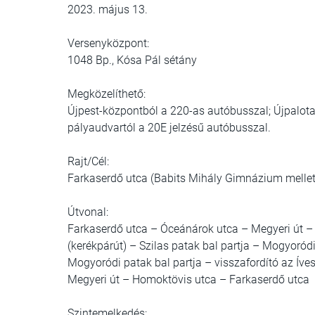
2023. május 13.
Versenyközpont:
1048 Bp., Kósa Pál sétány
Megközelíthető:
Újpest-központból a 220-as autóbusszal; Újpalota, 
pályaudvartól a 20E jelzésű autóbusszal.
Rajt/Cél:
Farkaserdő utca (Babits Mihály Gimnázium mellett
Útvonal:
Farkaserdő utca – Óceánárok utca – Megyeri út – S
(kerékpárút) – Szilas patak bal partja – Mogyoród
Mogyoródi patak bal partja – visszafordító az Íve
Megyeri út – Homoktövis utca – Farkaserdő utca
Szintemelkedés: