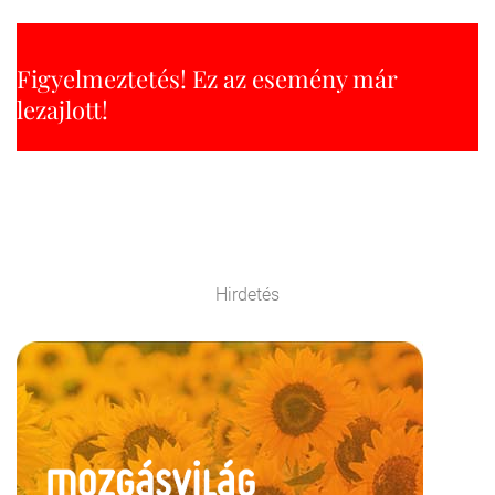
Figyelmeztetés! Ez az esemény már
lezajlott!
Hirdetés