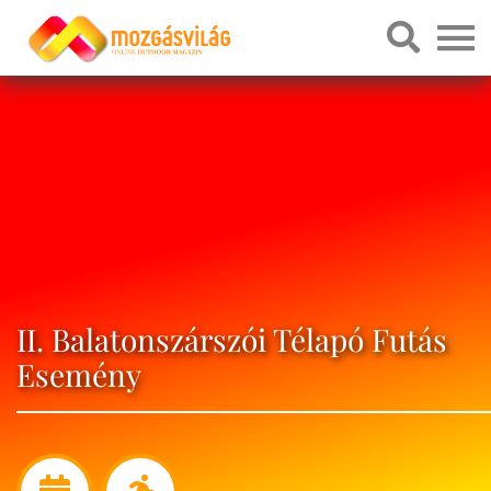
II. Balatonszárszói Télapó Futás
Esemény