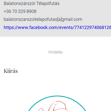
Balatonszárszói Télapófutás
+36 70 329 8908
balatonszarszoitelapofutas[a]gmail.com
https://www.facebook.com/events/774122974068126
Hirdetés
Kiírás