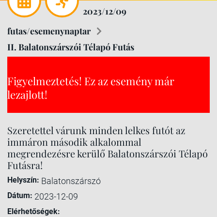
2023/12/09
futas/esemenynaptar
II. Balatonszárszói Télapó Futás
Figyelmeztetés! Ez az esemény már
lezajlott!
Szeretettel várunk minden lelkes futót az
immáron második alkalommal
megrendezésre kerülő Balatonszárszói Télapó
Futásra!
Helyszín:
Balatonszárszó
Dátum:
2023-12-09
Elérhetőségek: