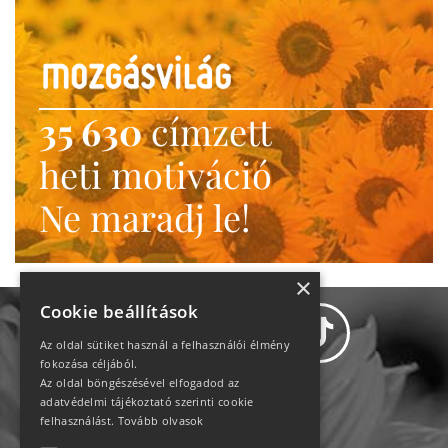
35 630
címzett
heti motiváció
Ne maradj le!
×
Cookie beállítások
Az oldal sütiket használ a felhasználói élmény
fokozása céljából.
Az oldal böngészésével elfogadod az
adatvédelmi tájékoztató szerinti cookie
Adatvédelem
felhasználást.
Tovább olvasok