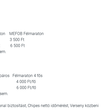
ton MEFOB Félmaraton
t 3 500 Ft
 Ft 6 500 Ft
sem.
páros Félmaraton 4 fős
ő 4 000 Ft/fő
/fő 6 000 Ft/fő
 sem.
al biztosítást, Chipes nettó időmérést, Verseny közbeni