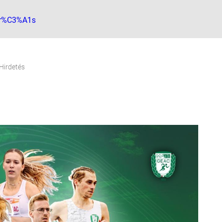
Dr%C3%A1s
Hirdetés