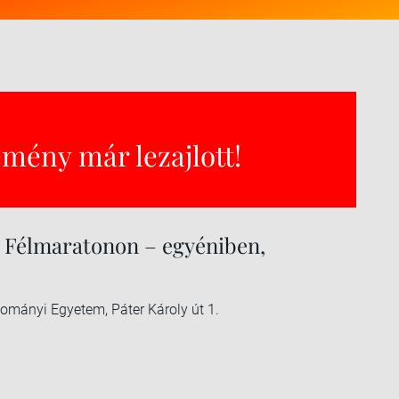
emény már lezajlott!
E Félmaratonon – egyéniben,
ományi Egyetem, Páter Károly út 1.