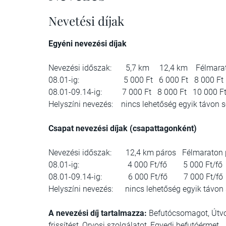
Nevetési díjak
Egyéni nevezési díjak
Nevezési időszak: 5,7 km 12,4 km Félmara
08.01-ig: 5 000 Ft 6 000 Ft 8 000 F
08.01-09.14-ig: 7 000 Ft 8 000 Ft 10 000
Helyszíni nevezés: nincs lehetőség egyik távon 
Csapat nevezési díjak (csapattagonként)
Nevezési időszak: 12,4 km páros Félmaraton 
08.01-ig: 4 000 Ft/fő 5 000 Ft/f
08.01-09.14-ig: 6 000 Ft/fő 7 000 Ft
Helyszíni nevezés: nincs lehetőség egyik távon
A nevezési díj tartalmazza:
Befutócsomagot, Útvon
frissítést, Orvosi szolgálatot, Egyedi befutóérmet