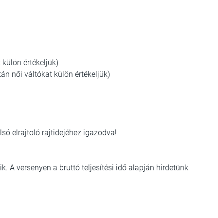
 külön értékeljük)
án női váltókat külön értékeljük)
lsó elrajtoló rajtidejéhez igazodva!
. A versenyen a bruttó teljesítési idő alapján hirdetünk