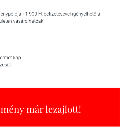
énypólója +1 900 Ft befizetésével igényelhető a
ületen vásárolhatóak!
óérmet kap.
zesül.
emény már lezajlott!