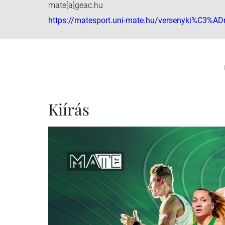
mate[a]geac.hu
https://matesport.uni-mate.hu/versenyki%C3%A
Kiírás