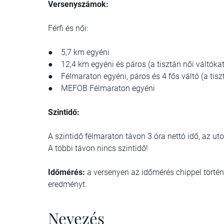
Versenyszámok:
Férfi és női:
● 5,7 km egyéni
● 12,4 km egyéni és páros (a tisztán női váltókat
● Félmaraton egyéni, páros és 4 fős váltó (a tiszt
● MEFOB Félmaraton egyéni
Szintidő:
A szintidő félmaraton távon 3 óra nettó idő, az uto
A többi távon nincs szintidő!
Időmérés:
a versenyen az időmérés chippel történik
eredményt.
Nevezés