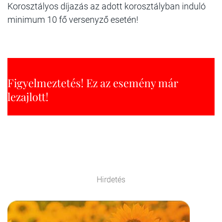
Korosztályos díjazás az adott korosztályban induló
minimum 10 fő versenyző esetén!
Figyelmeztetés! Ez az esemény már
lezajlott!
Hirdetés