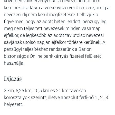
követően válik érvényessé. A nevező adatai nem
kerülnek átadásra a versenyszervező részére, amíg a
nevezési díj nem kerül megfizetésre. Felhívjuk a
figyelmed, hogy az adott héten leadott, pénzügyileg
még nem teljesített nevezések minden vasárnap
éjfélkor, de legkésőbb az adott táv utolsó nevezési
sávjának utolsó napján éjfélkor törlésre kerülnek. A
pénzügyi teljesítéshez rendszerünk a Barion
biztonságos Online bankkártyás fizetési felületét
használja.
Díjazás
2 km, 5,25 km, 10,5 km és 21 km távokon
korosztályok szerint*, illetve abszolút férfi-nő 1., 2., 3.
helyezett.