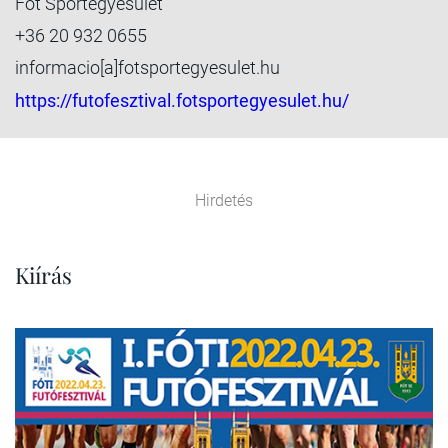
Fót Sportegyesület
+36 20 932 0655
informacio[a]fotsportegyesulet.hu
https://futofesztival.fotsportegyesulet.hu/
Hirdetés
Kiírás