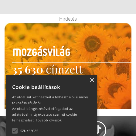
Hirdetés
35 630
címzett
heti motiváció
×
Cookie beállítások
Ne maradj le!
Az oldal sütiket használ a felhasználói élmény
fokozása céljából.
Az oldal böngészésével elfogadod az
adatvédelmi tájékoztató szerinti cookie
felhasználást.
Tovább olvasok
SZÜKSÉGES