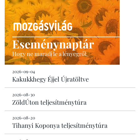
Eseménynaptár
Hogy ne maradj le a lényegről.
2026-09-04
Kakukkhegy Éjjel Újratöltve
2026-08-30
ZöldÚton teljesítménytúra
2026-08-20
Tihanyi Koponya teljesítménytúra