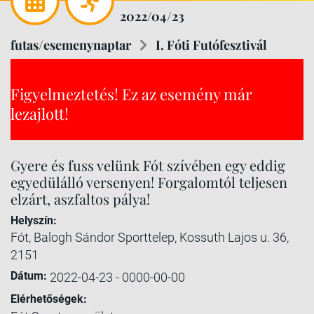
2022/04/23
futas/esemenynaptar
I. Fóti Futófesztivál
Figyelmeztetés! Ez az esemény már
lezajlott!
Gyere és fuss velünk Fót szívében egy eddig
egyedülálló versenyen! Forgalomtól teljesen
elzárt, aszfaltos pálya!
Helyszín:
Fót, Balogh Sándor Sporttelep, Kossuth Lajos u. 36,
2151
Dátum:
2022-04-23 - 0000-00-00
Elérhetőségek: