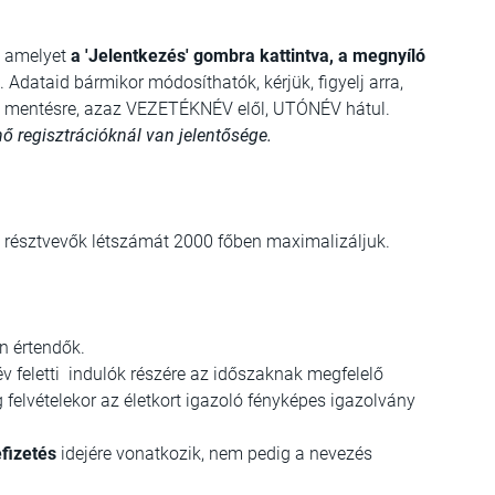
, amelyet
a 'Jelentkezés' gombra kattintva, a megnyíló
dataid bármikor módosíthatók, kérjük, figyelj arra,
ön mentésre, azaz VEZETÉKNÉV elől, UTÓNÉV hátul.
ő regisztrációknál van jelentősége.
résztvevők létszámát 2000 főben maximalizáljuk.
n értendők.
 év feletti indulók részére az időszaknak megfelelő
 felvételekor az életkort igazoló fényképes igazolvány
fizetés
idejére vonatkozik, nem pedig a nevezés