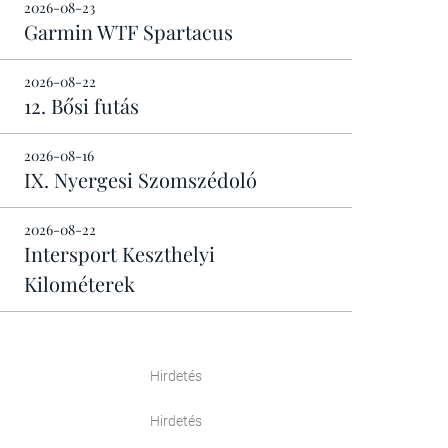
2026-08-23
Garmin WTF Spartacus
2026-08-22
12. Bősi futás
2026-08-16
IX. Nyergesi Szomszédoló
2026-08-22
Intersport Keszthelyi
Kilométerek
Hirdetés
Hirdetés