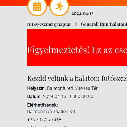
2024/04/13
futas/esemenynaptar
Generali Run Balaton
Figyelmeztetés! Ez az es
Kezdd velünk a balatoni futószez
Helyszín:
Balatonfüred, Vitorlás Tér
Dátum:
2024-04-13 - 0000-00-00
Elérhetőségek:
Balatonman Triatlon Kft.
+36 70 605 7415