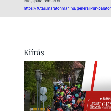
info[a]balatonman.hu
https://futas.maratonman.hu/generali-run-balato
Kiírás