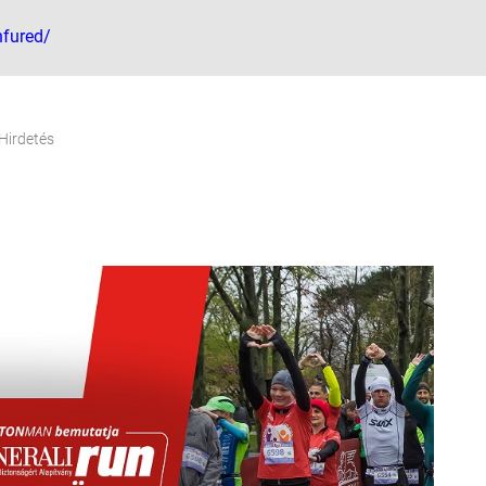
nfured/
Hirdetés