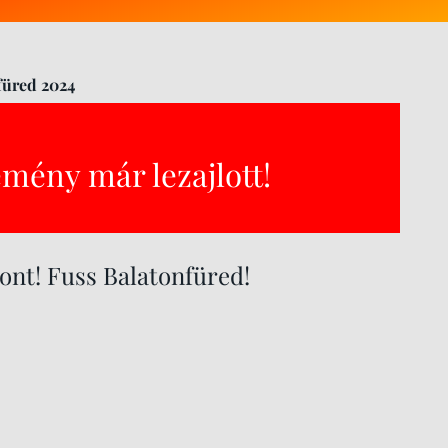
füred 2024
emény már lezajlott!
ont! Fuss Balatonfüred!