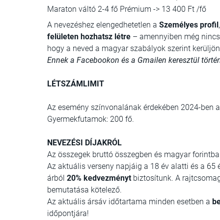
Maraton váltó 2-4 fő Prémium -> 13 400 Ft /fő
A nevezéshez elengedhetetlen a
Személyes profil
felületen hozhatsz létre
– amennyiben még nincs. A
hogy a neved a magyar szabályok szerint kerülj
Ennek a Facebookon és a Gmailen keresztül történ
LÉTSZÁMLIMIT
Az esemény színvonalának érdekében 2024-ben a 
Gyermekfutamok: 200 fő.
NEVEZÉSI DÍJAKRÓL
Az összegek bruttó összegben és magyar forintba
Az aktuális verseny napjáig a 18 év alatti és a 65
árból
20% kedvezményt
biztosítunk. A rajtcsomag
bemutatása kötelező.
Az aktuális ársáv időtartama minden esetben a
be
időpontjára!