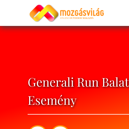
Generali Run Bala
Esemény