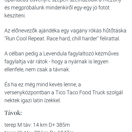
és megpróbálunk mindenkiről egy-egy jó fotót
készíteni.
Az előnevezők ajándéka egy vagány rókás hűtőtáska
"Run Cool Repeat. Race hard, chill harder" felirattal.
A célban pedig a Levendula fagylaltozó kézműves
fagylaltja vár rátok - hogy a nyárnak is legyen
ellenfele, nem csak a távnak.
És ha ez még mind kevés lenne, a
versenyközpontban a Tico Taco Food Truck szolgál
nektek igazi latin ízekkel.
Távok:
terep M táv: 14 km D+ 385m