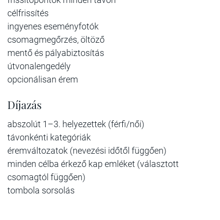
célfrissítés
ingyenes eseményfotók
csomagmegőrzés, öltöző
mentő és pályabiztosítás
útvonalengedély
opcionálisan érem
Díjazás
abszolút 1–3. helyezettek (férfi/női)
távonkénti kategóriák
éremváltozatok (nevezési időtől függően)
minden célba érkező kap emléket (választott
csomagtól függően)
tombola sorsolás