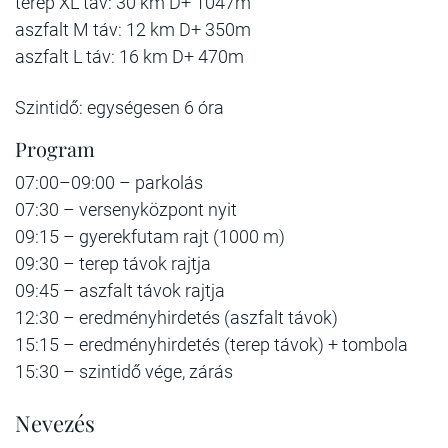
terep XL táv: 30 km D+ 1047m
aszfalt M táv: 12 km D+ 350m
aszfalt L táv: 16 km D+ 470m
Szintidő: egységesen 6 óra
Program
07:00–09:00 – parkolás
07:30 – versenyközpont nyit
09:15 – gyerekfutam rajt (1000 m)
09:30 – terep távok rajtja
09:45 – aszfalt távok rajtja
12:30 – eredményhirdetés (aszfalt távok)
15:15 – eredményhirdetés (terep távok) + tombola
15:30 – szintidő vége, zárás
Nevezés