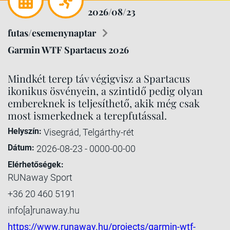
2026/08/23
futas/esemenynaptar
Garmin WTF Spartacus 2026
Mindkét terep táv végigvisz a Spartacus
ikonikus ösvényein, a szintidő pedig olyan
embereknek is teljesíthető, akik még csak
most ismerkednek a terepfutással.
Helyszín:
Visegrád, Telgárthy-rét
Dátum:
2026-08-23 - 0000-00-00
Elérhetőségek:
RUNaway Sport
+36 20 460 5191
info[a]runaway.hu
https://www.runaway.hu/projects/garmin-wtf-