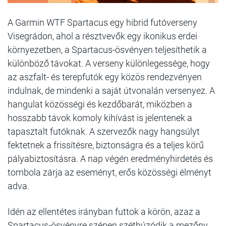
A Garmin WTF Spartacus egy hibrid futóverseny
Visegrádon, ahol a résztvevők egy ikonikus erdei
környezetben, a Spartacus-ösvényen teljesíthetik a
különböző távokat. A verseny különlegessége, hogy
az aszfalt- és terepfutók egy közös rendezvényen
indulnak, de mindenki a saját útvonalán versenyez. A
hangulat közösségi és kezdőbarát, miközben a
hosszabb távok komoly kihívást is jelentenek a
tapasztalt futóknak. A szervezők nagy hangsúlyt
fektetnek a frissítésre, biztonságra és a teljes körű
pályabiztosításra. A nap végén eredményhirdetés és
tombola zárja az eseményt, erős közösségi élményt
adva.
Idén az ellentétes irányban futtok a körön, azaz a
Spartacus-ösvényre szépen széthúzódik a mezőny