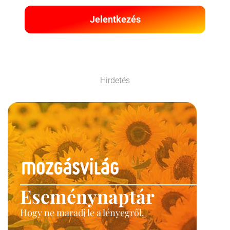
Jelentkezés
Hirdetés
Eseménynaptár
Hogy ne maradj le a lényegről.