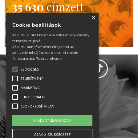
35 630
címzett
heti motiváció
×
Cookie beállítások
Ne maradj le!
Az oldal sütiket használ a felhasználói élmény
fokozása céljából.
Az oldal böngészésével elfogadod az
adatvédelmi tájékoztató szerinti cookie
felhasználást.
Tovább olvasok
SZÜKSÉGES
TELJESÍTMÉNY
MARKETING
Adatvédelem
FUNKCIONÁLIS
CSOPORTOSÍTATLAN
Állásajánlatok
MINDENT ELFOGADOK
Impresszum-kapcsolat
CSAK A SZÜKSÉGESET
Jogi nyilatkozat