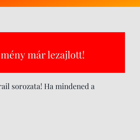
emény már lezajlott!
rail sorozata! Ha mindened a