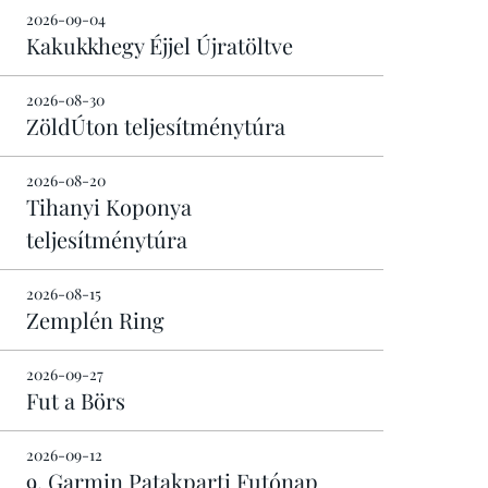
2026-09-04
Kakukkhegy Éjjel Újratöltve
2026-08-30
ZöldÚton teljesítménytúra
2026-08-20
Tihanyi Koponya
teljesítménytúra
2026-08-15
Zemplén Ring
2026-09-27
Fut a Börs
2026-09-12
9. Garmin Patakparti Futónap