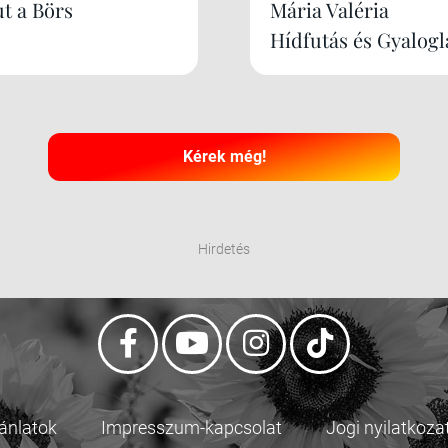
ut a Börs
Mária Valéria
Hídfutás és Gyalogl
Kérek még!
Hirdetés
jánlatok
Impresszum-kapcsolat
Jogi nyilatkoza