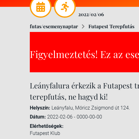
2022/02/06
futas/esemenynaptar
Futapest Terepfutás
Figyelmeztetés! Ez az es
Leányfalura érkezik a Futapest t
terepfutás, ne hagyd ki!
Helyszín:
Leányfalu, Móricz Zsigmond út 124.
Dátum:
2022-02-06 - 0000-00-00
Elérhetőségek:
Futapest Klub