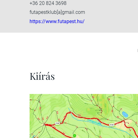
+36 20 824 3698
futapestklub[a]gmail.com
https://www.futapest.hu/
Kiírás