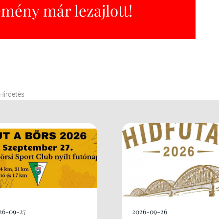
emény már lezajlott!
Hirdetés
26-09-27
2026-09-26