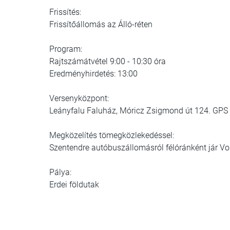
Frissítés:
Frissítőállomás az Álló-réten
Program:
Rajtszámátvétel 9:00 - 10:30 óra
Eredményhirdetés: 13:00
Versenyközpont:
Leányfalu Faluház, Móricz Zsigmond út 124. GPS
Megközelítés tömegközlekedéssel:
Szentendre autóbuszállomásról félóránként jár V
Pálya:
Erdei földutak