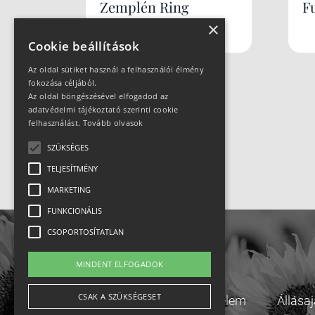
Zemplén Ring
F
×
Cookie beállítások
Az oldal sütiket használ a felhasználói élmény
fokozása céljából.
Az oldal böngészésével elfogadod az
adatvédelmi tájékoztató szerinti cookie
felhasználást.
Tovább olvasok
SZÜKSÉGES
TELJESÍTMÉNY
MARKETING
FUNKCIONÁLIS
CSOPORTOSÍTATLAN
MINDENT ELFOGADOK
CSAK A SZÜKSÉGESET
Adatvédelem
Állása