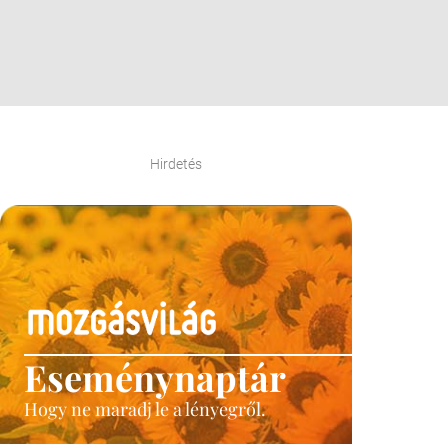
Hirdetés
Eseménynaptár
Hogy ne maradj le a lényegről.