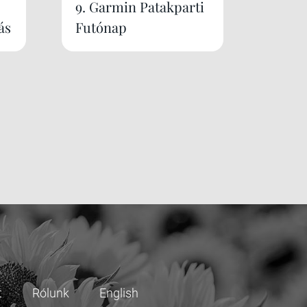
9. Garmin Patakparti
ás
Futónap
t
Rólunk
English