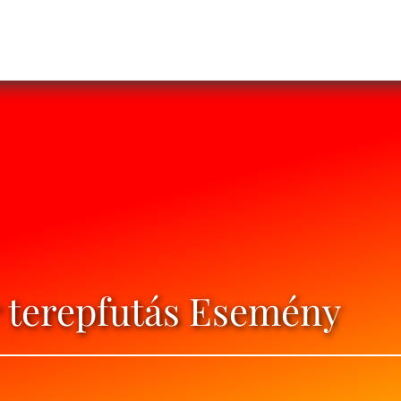
 terepfutás Esemény