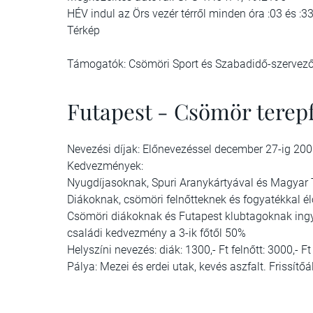
HÉV indul az Örs vezér térről minden óra :03 és :
Térkép
Támogatók: Csömöri Sport és Szabadidő-szervező 
Futapest - Csömör terep
Nevezési díjak: Előnevezéssel december 27-ig 2000
Kedvezmények:
Nyugdíjasoknak, Spuri Aranykártyával és Magyar Tu
Diákoknak, csömöri felnőtteknek és fogyatékkal él
Csömöri diákoknak és Futapest klubtagoknak ing
családi kedvezmény a 3-ik főtől 50%
Helyszíni nevezés: diák: 1300,- Ft felnőtt: 3000,- Ft
Pálya: Mezei és erdei utak, kevés aszfalt. Frissít