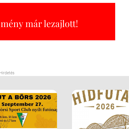
emény már lezajlott!
Hirdetés