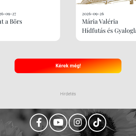
26-09-27
2026-09-26
ut a Börs
Mária Valéria
Hídfutás és Gyalogl
Kérek még!
Hirdetés