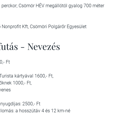
33 perckor; Csömör HÉV megállótól gyalog 700 méter
Nonprofit Kft, Csömöri Polgárőr Egyesület
futás - Nevezés
,- Ft
rista kártyával 1600,- Ft,
őknek 1000,- Ft,
yenes
 nyugdíjas: 2500,- Ft
őállomás: a hosszútáv 4 és 12 km-né