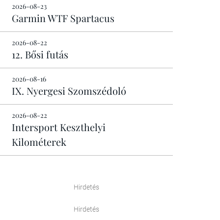
2026-08-23
Garmin WTF Spartacus
2026-08-22
12. Bősi futás
2026-08-16
IX. Nyergesi Szomszédoló
2026-08-22
Intersport Keszthelyi
Kilométerek
Hirdetés
Hirdetés