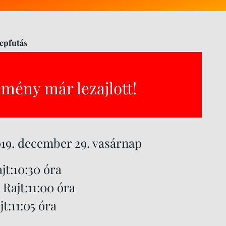
epfutás
emény már lezajlott!
19. december 29. vasárnap
ajt:10:30 óra
 Rajt:11:00 óra
t:11:05 óra