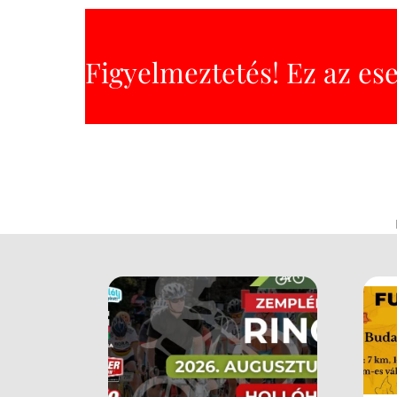
Figyelmeztetés! Ez az es