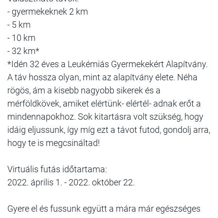
- gyermekeknek 2 km
- 5 km
- 10 km
- 32 km*
*Idén 32 éves a Leukémiás Gyermekekért Alapítvány.
A táv hossza olyan, mint az alapítvány élete. Néha
rögös, ám a kisebb nagyobb sikerek és a
mérföldkövek, amiket elértünk- elértél- adnak erőt a
mindennapokhoz. Sok kitartásra volt szükség, hogy
idáig eljussunk, így míg ezt a távot futod, gondolj arra,
hogy te is megcsináltad!
Virtuális futás időtartama:
2022. április 1. - 2022. október 22.
Gyere el és fussunk együtt a mára már egészséges