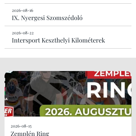
2026-08-16
IX. Nyergesi Szomszédoló
2026-08-22
Intersport Keszthelyi Kilométerek
2026-08-15
Zemplén Ring