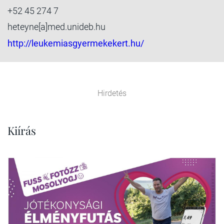
+52 45 274 7
heteyne[a]med.unideb.hu
http://leukemiasgyermekekert.hu/
Hirdetés
Kiírás