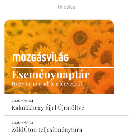
Hirdetés
Eseménynaptár
Hogy ne maradj le a lényegről.
2026-09-04
Kakukkhegy Éjjel Újratöltve
2026-08-30
ZöldÚton teljesítménytúra