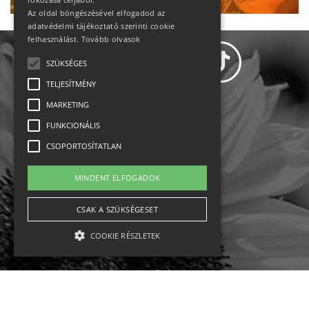
Az oldal böngészésével elfogadod az
adatvédelmi tájékoztató szerinti cookie
felhasználást.
Tovább olvasok
SZÜKSÉGES
TELJESÍTMÉNY
MARKETING
Adatvédelem
FUNKCIONÁLIS
CSOPORTOSÍTATLAN
Állásajánlatok
MINDENT ELFOGADOK
Impresszum-kapcsolat
CSAK A SZÜKSÉGESET
Jogi nyilatkozat
COOKIE RÉSZLETEK
Rólunk
English
Szükséges
Teljesítmény
Marketing
Funkcionális
Csoportosítatlan