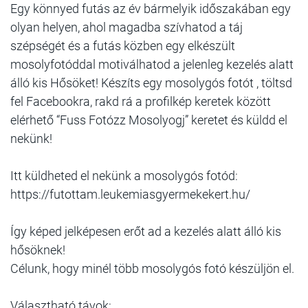
Egy könnyed futás az év bármelyik időszakában egy
olyan helyen, ahol magadba szívhatod a táj
szépségét és a futás közben egy elkészült
mosolyfotóddal motiválhatod a jelenleg kezelés alatt
álló kis Hősöket! Készíts egy mosolygós fotót , töltsd
fel Facebookra, rakd rá a profilkép keretek között
elérhető “Fuss Fotózz Mosolyogj” keretet és küldd el
nekünk!
Itt küldheted el nekünk a mosolygós fotód:
https://futottam.leukemiasgyermekekert.hu/
Így képed jelképesen erőt ad a kezelés alatt álló kis
hősöknek!
Célunk, hogy minél több mosolygós fotó készüljön el.
Választható távok: