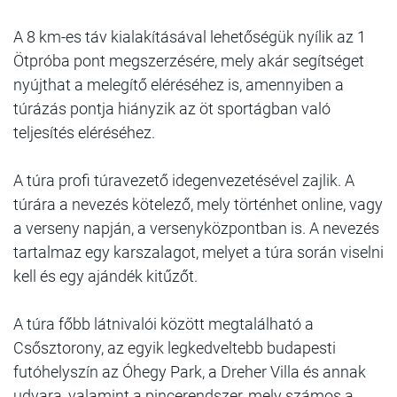
A 8 km-es táv kialakításával lehetőségük nyílik az 1
Ötpróba pont megszerzésére, mely akár segítséget
nyújthat a melegítő eléréséhez is, amennyiben a
túrázás pontja hiányzik az öt sportágban való
teljesítés eléréséhez.
A túra profi túravezető idegenvezetésével zajlik. A
túrára a nevezés kötelező, mely történhet online, vagy
a verseny napján, a versenyközpontban is. A nevezés
tartalmaz egy karszalagot, melyet a túra során viselni
kell és egy ajándék kitűzőt.
A túra főbb látnivalói között megtalálható a
Csősztorony, az egyik legkedveltebb budapesti
futóhelyszín az Óhegy Park, a Dreher Villa és annak
udvara, valamint a pincerendszer, mely számos a