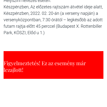
Helyszíni nevezés esetén:
Készpénzben, Az előzetes rajtszám átvétel ideje alatt,
Készpénzben, 2022. 02. 20-án (a verseny napján) a
versenyközpontban, 7:30 órától – legkésőbb az adott
futam rajtja előtt 45 perccel (Budapest X. Rottenbiller
Park, KÖSZI, Előd u 1.)
Figyelmeztetés! Ez az esemény már
lezajlott!