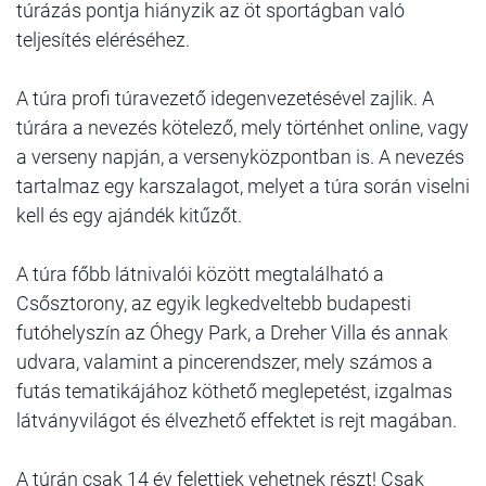
túrázás pontja hiányzik az öt sportágban való
teljesítés eléréséhez.
A túra profi túravezető idegenvezetésével zajlik. A
túrára a nevezés kötelező, mely történhet online, vagy
a verseny napján, a versenyközpontban is. A nevezés
tartalmaz egy karszalagot, melyet a túra során viselni
kell és egy ajándék kitűzőt.
A túra főbb látnivalói között megtalálható a
Csősztorony, az egyik legkedveltebb budapesti
futóhelyszín az Óhegy Park, a Dreher Villa és annak
udvara, valamint a pincerendszer, mely számos a
futás tematikájához köthető meglepetést, izgalmas
látványvilágot és élvezhető effektet is rejt magában.
A túrán csak 14 év felettiek vehetnek részt! Csak