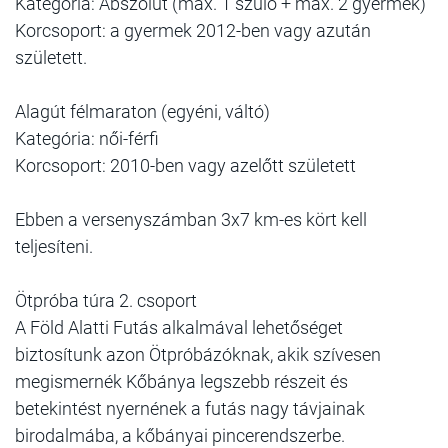
Kategória: Abszolút (max. 1 szülő + max. 2 gyermek)
Korcsoport: a gyermek 2012-ben vagy azután
született.
Alagút félmaraton (egyéni, váltó)
Kategória: női-férfi
Korcsoport: 2010-ben vagy azelőtt született
Ebben a versenyszámban 3x7 km-es kört kell
teljesíteni.
Ötpróba túra 2. csoport
A Föld Alatti Futás alkalmával lehetőséget
biztosítunk azon Ötpróbázóknak, akik szívesen
megismernék Kőbánya legszebb részeit és
betekintést nyernének a futás nagy távjainak
birodalmába, a kőbányai pincerendszerbe.