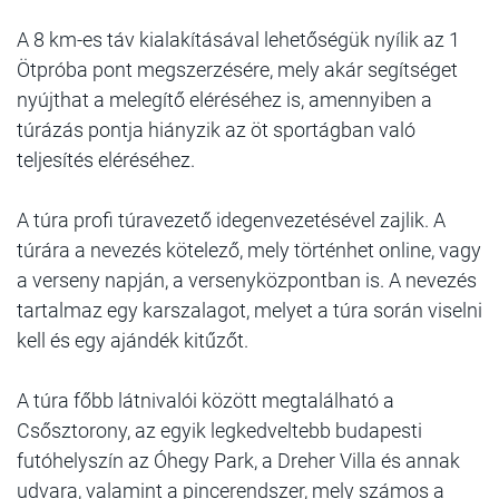
A 8 km-es táv kialakításával lehetőségük nyílik az 1
Ötpróba pont megszerzésére, mely akár segítséget
nyújthat a melegítő eléréséhez is, amennyiben a
túrázás pontja hiányzik az öt sportágban való
teljesítés eléréséhez.
A túra profi túravezető idegenvezetésével zajlik. A
túrára a nevezés kötelező, mely történhet online, vagy
a verseny napján, a versenyközpontban is. A nevezés
tartalmaz egy karszalagot, melyet a túra során viselni
kell és egy ajándék kitűzőt.
A túra főbb látnivalói között megtalálható a
Csősztorony, az egyik legkedveltebb budapesti
futóhelyszín az Óhegy Park, a Dreher Villa és annak
udvara, valamint a pincerendszer, mely számos a