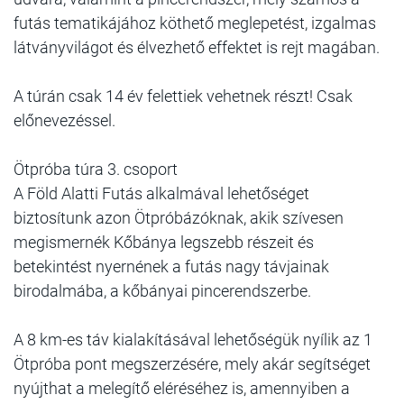
futás tematikájához köthető meglepetést, izgalmas
látványvilágot és élvezhető effektet is rejt magában.
A túrán csak 14 év felettiek vehetnek részt! Csak
előnevezéssel.
Ötpróba túra 3. csoport
A Föld Alatti Futás alkalmával lehetőséget
biztosítunk azon Ötpróbázóknak, akik szívesen
megismernék Kőbánya legszebb részeit és
betekintést nyernének a futás nagy távjainak
birodalmába, a kőbányai pincerendszerbe.
A 8 km-es táv kialakításával lehetőségük nyílik az 1
Ötpróba pont megszerzésére, mely akár segítséget
nyújthat a melegítő eléréséhez is, amennyiben a