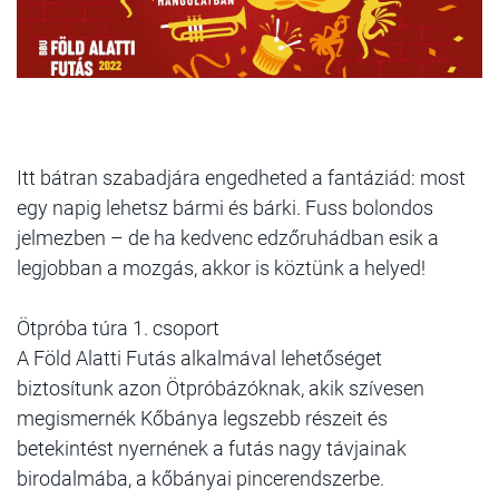
Itt bátran szabadjára engedheted a fantáziád: most
egy napig lehetsz bármi és bárki. Fuss bolondos
jelmezben – de ha kedvenc edzőruhádban esik a
legjobban a mozgás, akkor is köztünk a helyed!
Ötpróba túra 1. csoport
A Föld Alatti Futás alkalmával lehetőséget
biztosítunk azon Ötpróbázóknak, akik szívesen
megismernék Kőbánya legszebb részeit és
betekintést nyernének a futás nagy távjainak
birodalmába, a kőbányai pincerendszerbe.