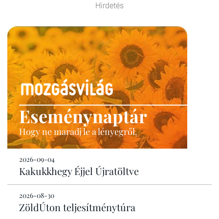
Hirdetés
Eseménynaptár
Hogy ne maradj le a lényegről.
2026-09-04
Kakukkhegy Éjjel Újratöltve
2026-08-30
ZöldÚton teljesítménytúra