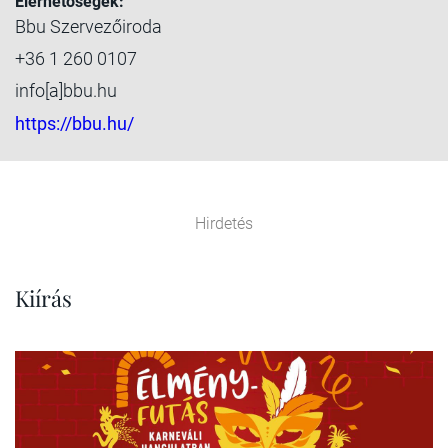
Elérhetőségek:
Bbu Szervezőiroda
+36 1 260 0107
info[a]bbu.hu
https://bbu.hu/
Hirdetés
Kiírás