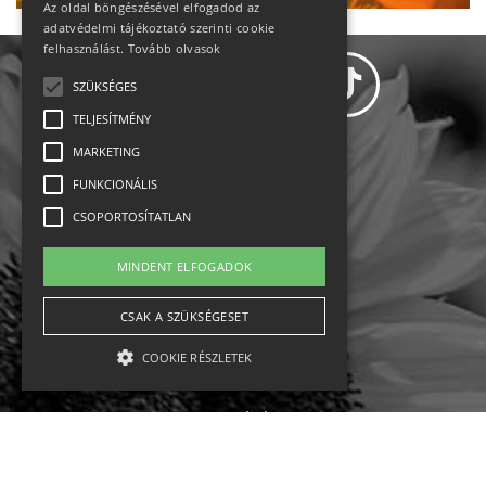
Az oldal böngészésével elfogadod az
adatvédelmi tájékoztató szerinti cookie
felhasználást.
Tovább olvasok
SZÜKSÉGES
TELJESÍTMÉNY
MARKETING
Adatvédelem
FUNKCIONÁLIS
CSOPORTOSÍTATLAN
Állásajánlatok
MINDENT ELFOGADOK
Impresszum-kapcsolat
CSAK A SZÜKSÉGESET
Jogi nyilatkozat
COOKIE RÉSZLETEK
Rólunk
English
Szükséges
Teljesítmény
Marketing
Funkcionális
Csoportosítatlan
Ebike
Osztrák sípályák
Magyar sípályák