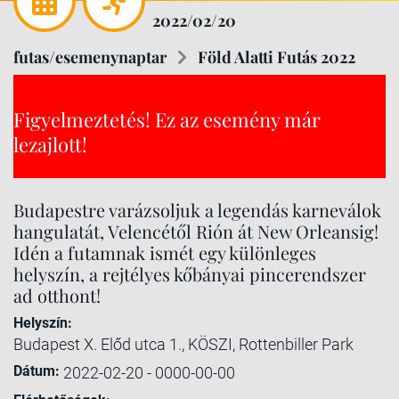
2022/02/20
futas/esemenynaptar
Föld Alatti Futás 2022
Figyelmeztetés! Ez az esemény már
lezajlott!
Budapestre varázsoljuk a legendás karneválok
hangulatát, Velencétől Rión át New Orleansig!
Idén a futamnak ismét egy különleges
helyszín, a rejtélyes kőbányai pincerendszer
ad otthont!
Helyszín:
Budapest X. Előd utca 1., KÖSZI, Rottenbiller Park
Dátum:
2022-02-20 - 0000-00-00