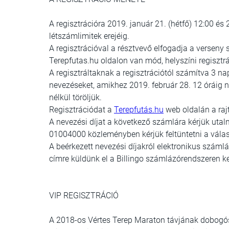
A regisztrációra 2019. január 21. (hétfő) 12:00 és 
létszámlimitek erejéig.
A regisztrációval a résztvevő elfogadja a verseny s
Terepfutas.hu oldalon van mód, helyszíni regisztrá
A regisztráltaknak a regisztrációtól számítva 3 nap
nevezéseket, amikhez 2019. február 28. 12 óráig n
nélkül töröljük.
Regisztrációdat a
Terepfutás.hu
web oldalán a rajt
A nevezési díjat a következő számlára kérjük uta
01004000 közleményben kérjük feltüntetni a válasz
A beérkezett nevezési díjakról elektronikus számlát
címre küldünk el a Billingo számlázórendszeren ke
VIP REGISZTRÁCIÓ
A 2018-os Vértes Terep Maraton távjának dobogósa