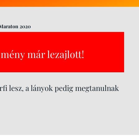
 Maraton 2020
emény már lezajlott!
rfi lesz, a lányok pedig megtanulnak