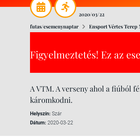
2020/03/22
futas/esemenynaptar
Ensport Vértes Terep
Figyelmeztetés! Ez az es
A VTM. A verseny ahol a fiúból fé
káromkodni.
Helyszín:
Szár
Dátum:
2020-03-22