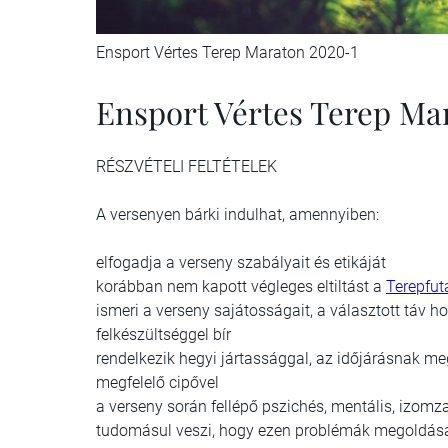
Ensport Vértes Terep Maraton 2020-1
Ensport Vértes Terep Mar
RÉSZVÉTELI FELTÉTELEK
A versenyen bárki indulhat, amennyiben:
elfogadja a verseny szabályait és etikáját
korábban nem kapott végleges eltiltást a
Terepfut
ismeri a verseny sajátosságait, a választott táv 
felkészültséggel bír
rendelkezik hegyi jártassággal, az időjárásnak meg
megfelelő cipővel
a verseny során fellépő pszichés, mentális, izomz
tudomásul veszi, hogy ezen problémák megoldása