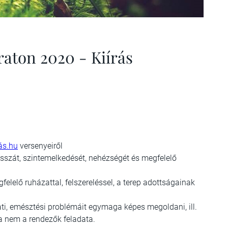
aton 2020 - Kiírás
ás.hu
versenyeiről
hosszát, szintemelkedését, nehézségét és megfelelő
felelő ruházattal, felszereléssel, a terep adottságainak
ati, emésztési problémáit egymaga képes megoldani, ill.
 nem a rendezők feladata.