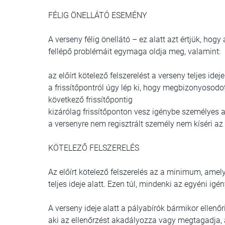
FÉLIG ÖNELLÁTÓ ESEMÉNY
A verseny félig önellátó – ez alatt azt értjük, hog
fellépő problémáit egymaga oldja meg, valamint:
az előírt kötelező felszerelést a verseny teljes idej
a frissítőpontról úgy lép ki, hogy megbizonyosodot
következő frissítőpontig
kizárólag frissítőponton vesz igénybe személyes a
a versenyre nem regisztrált személy nem kíséri az
KÖTELEZŐ FELSZERELÉS
Az előírt kötelező felszerelés az a minimum, amel
teljes ideje alatt. Ezen túl, mindenki az egyéni igé
A verseny ideje alatt a pályabírók bármikor ellenőr
aki az ellenőrzést akadályozza vagy megtagadja, az