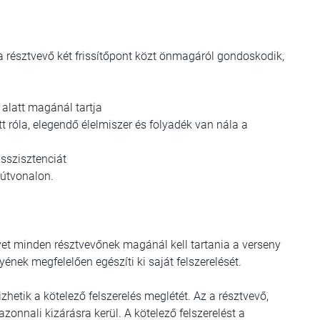
y a résztvevő két frissítőpont közt önmagáról gondoskodik,
e alatt magánál tartja
t róla, elegendő élelmiszer és folyadék van nála a
sszisztenciát
 útvonalon.
yet minden résztvevőnek magánál kell tartania a verseny
nyének megfelelően egészíti ki saját felszerelését.
izhetik a kötelező felszerelés meglétét. Az a résztvevő,
onnali kizárásra kerül. A kötelező felszerelést a