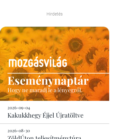
Hirdetés
Eseménynaptár
Hogy ne maradj le a lényegről.
2026-09-04
Kakukkhegy Éjjel Újratöltve
2026-08-30
ZöldÚton teljesítménytúra