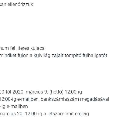
an ellenőrizzük.
um fél literes kulacs.
ndkét fülön a külvilág zajait tompító fülhallgatót
00-től 2020. március 9. (hétfő) 12:00-ig
) 12:00-ig e-mailben, bankszámlaszám megadásával
-ig e-mailben
árcius 20. 12:00-ig a létszámlimit erejéig