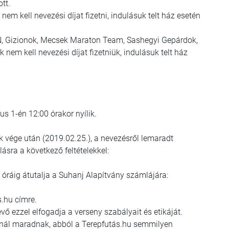
ott.
nem kell nevezési díjat fizetni, indulásuk telt ház esetén
N, Gizionok, Mecsek Maraton Team, Sashegyi Gepárdok,
 nem kell nevezési díjat fizetniük, indulásuk telt ház
us 1-én 12:00 órakor nyílik.
k vége után (2019.02.25.), a nevezésről lemaradt
ásra a következő feltételekkel:
2 óráig átutalja a Suhanj Alapítvány számlájára:
s.hu címre.
ő ezzel elfogadja a verseny szabályait és etikáját.
ánynál maradnak, abból a Terepfutás.hu semmilyen