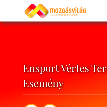
Ensport Vértes Te
Esemény