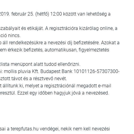
2019. február 25. (hétfő) 12:00 között van lehetőség a
zabályait és etikáját. A regisztrációra kizárólag online, a
ció nincs.
 áll rendelkezésükre a nevezési díj befizetésére. Azokat a
em érkezik befizetés, automatikusan, figyelmeztetés
lista menüpont alatt tudod ellenőrizni.
lni: mollis pluvia Kft. Budapest Bank 10101126-57307300-
tott távot és a résztvevő nevét.
 állítunk ki, melyet a regisztrációnál megadott e-mail
resztül. Ezzel egy időben hagyjuk jóvá a nevezésed.
i a terepfutas.hu vendégei, nekik nem kell nevezési