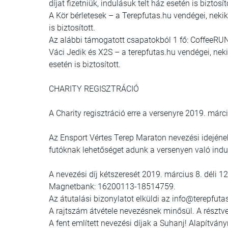
díjat fizetniük, indulásuk telt ház esetén is biztosít
A Kör bérletesek – a Terepfutas.hu vendégei, nekik 
is biztosított.
Az alábbi támogatott csapatokból 1 fő: CoffeeRU
Váci Jedik és X2S – a terepfutas.hu vendégei, nekik
esetén is biztosított.
CHARITY REGISZTRÁCIÓ
A Charity regisztráció erre a versenyre 2019. márci
Az Ensport Vértes Terep Maraton nevezési idejéne
futóknak lehetőséget adunk a versenyen való indul
A nevezési díj kétszeresét 2019. március 8. déli 1
Magnetbank: 16200113-18514759.
Az átutalási bizonylatot elküldi az info@terepfuta
A rajtszám átvétele nevezésnek minősül. A résztvev
A fent említett nevezési díjak a Suhanj! Alapítv