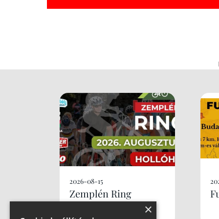
2026-08-15
20
Zemplén Ring
F
×