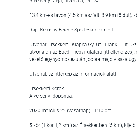
A verseny távja, útvonala, leírása:
13,4 km-es távon (4,5 km aszfalt, 8,9 km földút), 
Rajt: Kemény Ferenc Sportcsarnok előtt.
Útvonal: Érsekkert - Klapka Gy. Út - Frank T. út - Sza
útvonalon az Eged - hegyi kilátóig (itt ellenőrzés),
vezető egynyomos,ezután jobbra majd vissza ugy
Útvonal, szinttérkép az információk alatt.
Érsekkerti Körök
A verseny időpontja:
2020 március 22 (vasárnap) 11:10 óra
5 kör (1 kör 1,2 km ) az Érsekkertben (6 km), kijelö