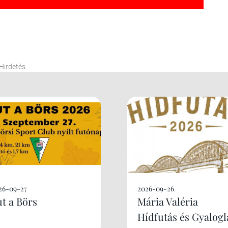
Hirdetés
26-09-27
2026-09-26
ut a Börs
Mária Valéria
Hídfutás és Gyalogl