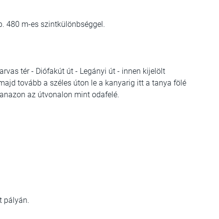
kb. 480 m-es szintkülönbséggel.
rvas tér - Diófakút út - Legányi út - innen kijelölt
 majd tovább a széles úton le a kanyarig itt a tanya fölé
anazon az útvonalon mint odafelé.
lt pályán.