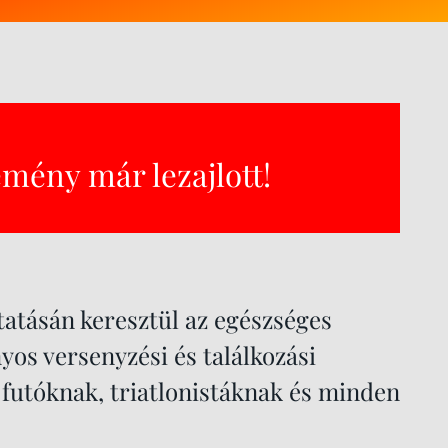
emény már lezajlott!
atásán keresztül az egészséges
os versenyzési és találkozási
 futóknak, triatlonistáknak és minden