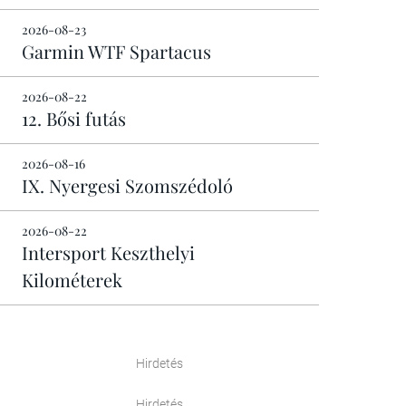
2026-08-23
Garmin WTF Spartacus
2026-08-22
12. Bősi futás
2026-08-16
IX. Nyergesi Szomszédoló
2026-08-22
Intersport Keszthelyi
Kilométerek
Hirdetés
Hirdetés