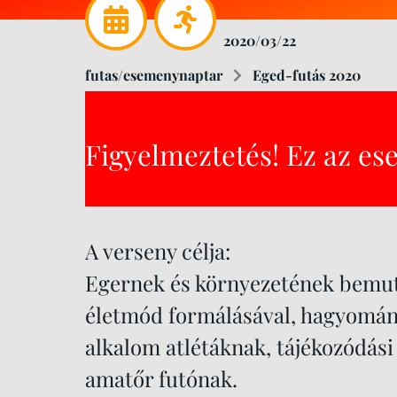
2020/03/22
futas/esemenynaptar
Eged-futás 2020
Figyelmeztetés! Ez az es
A verseny célja:
Egernek és környezetének bemut
életmód formálásával, hagyomány
alkalom atlétáknak, tájékozódási
amatőr futónak.