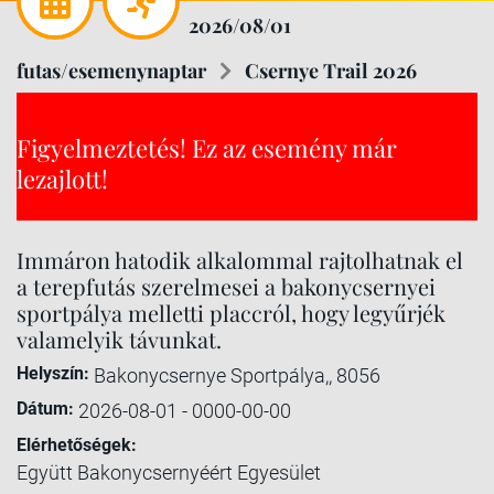
2026/08/01
futas/esemenynaptar
Csernye Trail 2026
Figyelmeztetés! Ez az esemény már
lezajlott!
Immáron hatodik alkalommal rajtolhatnak el
a terepfutás szerelmesei a bakonycsernyei
sportpálya melletti placcról, hogy legyűrjék
valamelyik távunkat.
Helyszín:
Bakonycsernye Sportpálya,, 8056
Dátum:
2026-08-01 - 0000-00-00
Elérhetőségek:
Együtt Bakonycsernyéért Egyesület