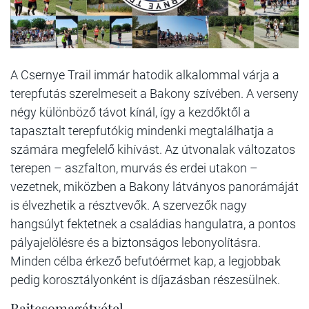
A Csernye Trail immár hatodik alkalommal várja a
terepfutás szerelmeseit a Bakony szívében. A verseny
négy különböző távot kínál, így a kezdőktől a
tapasztalt terepfutókig mindenki megtalálhatja a
számára megfelelő kihívást. Az útvonalak változatos
terepen – aszfalton, murvás és erdei utakon –
vezetnek, miközben a Bakony látványos panorámáját
is élvezhetik a résztvevők. A szervezők nagy
hangsúlyt fektetnek a családias hangulatra, a pontos
pályajelölésre és a biztonságos lebonyolításra.
Minden célba érkező befutóérmet kap, a legjobbak
pedig korosztályonként is díjazásban részesülnek.
Rajtcsomagátvétel