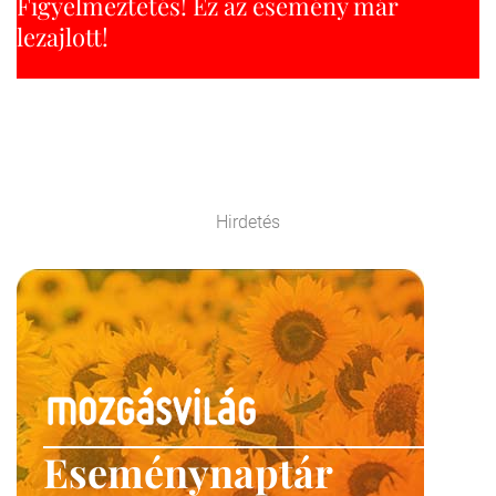
Figyelmeztetés! Ez az esemény már
lezajlott!
Hirdetés
Eseménynaptár