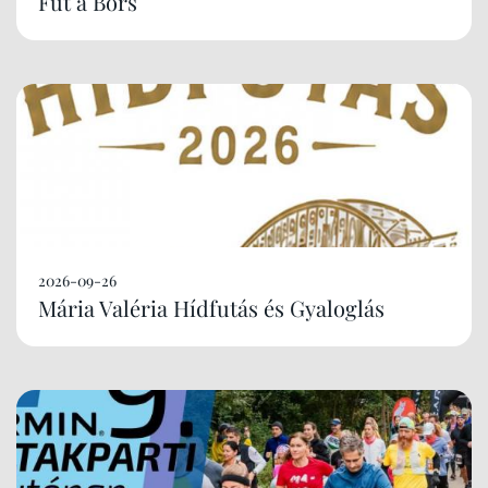
Fut a Börs
2026-09-26
Mária Valéria Hídfutás és Gyaloglás