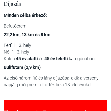
Díjazás
Minden célba érkező:
Befutóérem
22,2 km, 13 km és 8 km
Férfi 1–3. hely
Női 1–3. hely
Külön
45 év alatti
és
45 év feletti
kategóriában
Bulifutam (2,9 km)
Az első három fiú és lány díjazása, akik a verseny
napjáig még nem töltötték be a 13. életévüket.