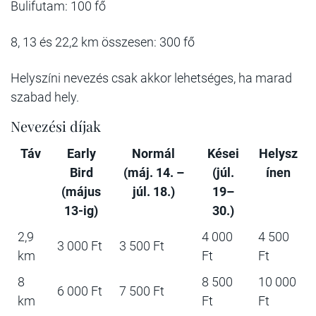
Bulifutam: 100 fő
8, 13 és 22,2 km összesen: 300 fő
Helyszíni nevezés csak akkor lehetséges, ha marad
szabad hely.
Nevezési díjak
Táv
Early
Normál
Kései
Helysz
Bird
(máj. 14. –
(júl.
ínen
(május
júl. 18.)
19–
13-ig)
30.)
2,9
4 000
4 500
3 000 Ft
3 500 Ft
km
Ft
Ft
8
8 500
10 000
6 000 Ft
7 500 Ft
km
Ft
Ft