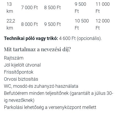
13
9 500
11 000
7 000 Ft
8 500 Ft
km
Ft
Ft
22,2
10 500
12 000
8 000 Ft
9 500 Ft
km
Ft
Ft
Technikai póló vagy trikó:
4 600 Ft (opcionális).
Mit tartalmaz a nevezési díj?
Rajtszám
Jól kijelölt útvonal
Frissítőpontok
Orvosi biztosítás
WC, mosdó és zuhanyzó használata
Befutóérem minden teljesítőnek (garantált a július 30-
ig nevezőknek)
Parkolási lehetőség a versenyközpont mellett