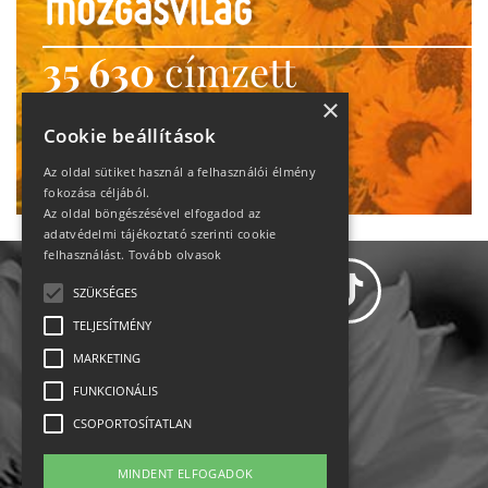
35 630
címzett
heti motiváció
×
Cookie beállítások
Ne maradj le!
Az oldal sütiket használ a felhasználói élmény
fokozása céljából.
Az oldal böngészésével elfogadod az
adatvédelmi tájékoztató szerinti cookie
felhasználást.
Tovább olvasok
SZÜKSÉGES
TELJESÍTMÉNY
MARKETING
Adatvédelem
FUNKCIONÁLIS
CSOPORTOSÍTATLAN
Állásajánlatok
MINDENT ELFOGADOK
Impresszum-kapcsolat