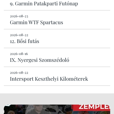
9. Garmin Patakparti Futónap
2026-08-23
Garmin WTF Spartacus
2026-08-22
12. Bősi futás
2026-08-16
IX. Nyergesi Szomszédoló
2026-08-22
Intersport Keszthelyi Kilométerek