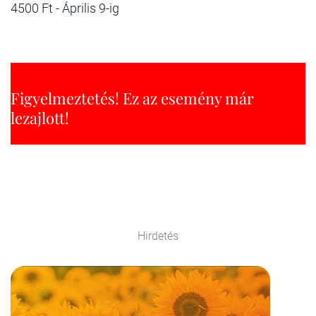
4500 Ft - Április 9-ig
Figyelmeztetés! Ez az esemény már
lezajlott!
Hirdetés