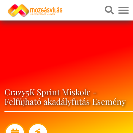
Crazy5K Sprint Miskolc -
Felfújható akadályfutás Esemény