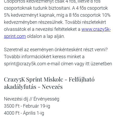
Csoportos kedvezményt csak 4 fős, illetve 8 fős
csoportoknak tudunk biztosítani. A 4 fős csoportok
5% kedvezményt kapnak, míg a 8 fős csoportok 10%
kedvezményben részesülnek. További részletekért
olvassátok el a nevezési feltételeket a
www.crazy5k-
sprint.com
oldalon a lap alján.
Szeretnél az eseményen önkéntesként részt venni?
További információkért keress minket a
sprint@crazy5k.com e-mail címen vagy itt üzenetben
Crazy5K Sprint Miskolc - Felfújható
akadályfutás - Nevezés
Nevezési díj // Érvényesség
3500 Ft - Február 19-ig
4000 Ft - Április 1-ig