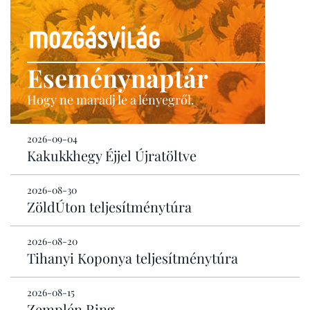
Eseménynaptár
Hogy ne maradj le a lényegről.
2026-09-04
Kakukkhegy Éjjel Újratöltve
2026-08-30
ZöldÚton teljesítménytúra
2026-08-20
Tihanyi Koponya teljesítménytúra
2026-08-15
Zemplén Ring