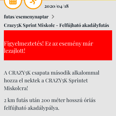
2020/04/18
futas/esemenynaptar
Crazy5K Sprint Miskolc - Felfújható akadályfutás
Figyelmeztetés! Ez az esemény már
lezajlott!
A CRAZY5K csapata második alkalommal
hozza el nektek a CRAZY5K Sprintet
Miskolcra!
2 km futás után 200 méter hosszú óriás
felfújható akadálypálya.