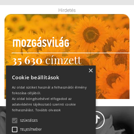
Hirdetés
35 630
címzett
heti motiváció
×
Cookie beállítások
Ne maradj le!
Az oldal sütiket használ a felhasználói élmény
fokozása céljából.
Az oldal böngészésével elfogadod az
adatvédelmi tájékoztató szerinti cookie
felhasználást.
Tovább olvasok
SZÜKSÉGES
TELJESÍTMÉNY