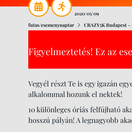
2020/05/09
futas/esemenynaptar
CRAZY5K Budapest - F
Figyelmeztetés! Ez az es
Vegyél részt Te is egy igazán eg
alkalommal hozunk el nektek!
10 különleges óriás felfújható ak
hosszú pályán! A legnagyobb aka