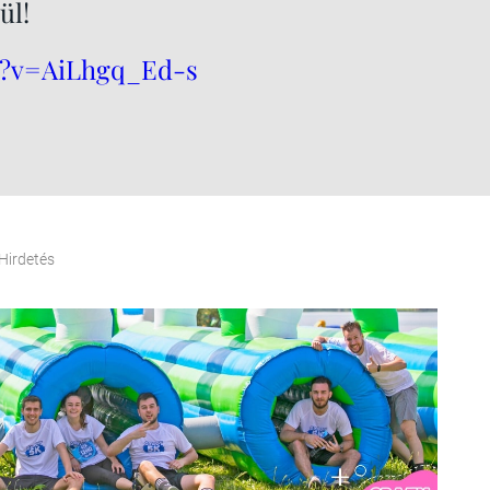
ül!
h?v=AiLhgq_Ed-s
Hirdetés