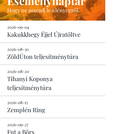
Eseménynaptár
Hogy ne maradj le a lényegről.
2026-09-04
Kakukkhegy Éjjel Újratöltve
2026-08-30
ZöldÚton teljesítménytúra
2026-08-20
Tihanyi Koponya
teljesítménytúra
2026-08-15
Zemplén Ring
2026-09-27
Fut a Börs