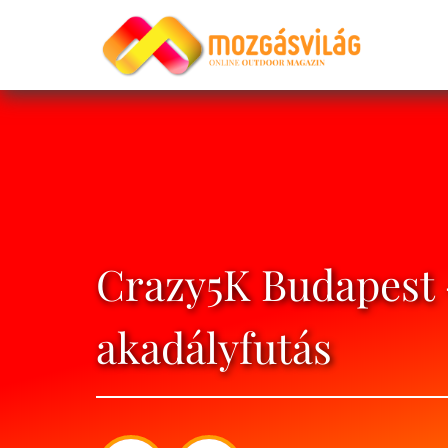
Crazy5K Budapest 
akadályfutás