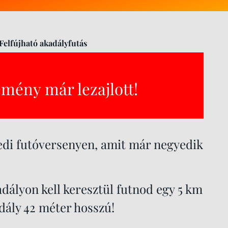
elfújható akadályfutás
emény már lezajlott!
yedi futóversenyen, amit már negyedik
adályon kell keresztül futnod egy 5 km
dály 42 méter hosszú!