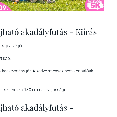
jható akadályfutás - Kiírás
 kap a végén.
t kap,
20% kedvezmény jár. A kedvezmények nem vonhatóak
 el kell érnie a 130 cm-es magasságot.
jható akadályfutás -