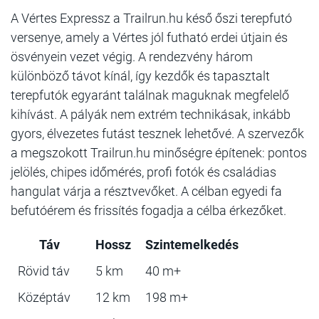
A Vértes Expressz a Trailrun.hu késő őszi terepfutó
versenye, amely a Vértes jól futható erdei útjain és
ösvényein vezet végig. A rendezvény három
különböző távot kínál, így kezdők és tapasztalt
terepfutók egyaránt találnak maguknak megfelelő
kihívást. A pályák nem extrém technikásak, inkább
gyors, élvezetes futást tesznek lehetővé. A szervezők
a megszokott Trailrun.hu minőségre építenek: pontos
jelölés, chipes időmérés, profi fotók és családias
hangulat várja a résztvevőket. A célban egyedi fa
befutóérem és frissítés fogadja a célba érkezőket.
Táv
Hossz
Szintemelkedés
Rövid táv
5 km
40 m+
Középtáv
12 km
198 m+