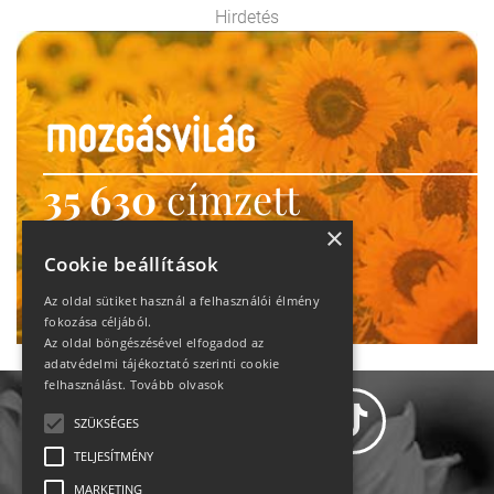
Hirdetés
35 630
címzett
heti motiváció
×
Cookie beállítások
Ne maradj le!
Az oldal sütiket használ a felhasználói élmény
fokozása céljából.
Az oldal böngészésével elfogadod az
adatvédelmi tájékoztató szerinti cookie
felhasználást.
Tovább olvasok
SZÜKSÉGES
TELJESÍTMÉNY
MARKETING