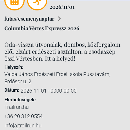
2026/11/01
futas/esemenynaptar
Columbia Vértes Expressz 2026
Oda-vissza útvonalak, dombos, közforgalom
elől elzárt erdészeti aszfalton, a csodaszép
őszi Vértesben. Itt a helyed!
Helyszín:
Vajda János Erdészeti Erdei Iskola Pusztavám,
Erdősor u. 2.
Dátum:
2026-11-01 - 0000-00-00
Elérhetőségek:
Trailrun.hu
+36 20 312 0554
info[a]trailrun.hu