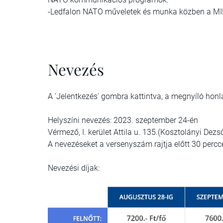
-Ledfalon NATO műveletek és munka közben a M
Nevezés
A 'Jelentkezés' gombra kattintva, a megnyíló honl
Helyszíni nevezés: 2023. szeptember 24-én
Vérmező, I. kerület Attila u. 135.(Kosztolányi Dez
A nevezéseket a versenyszám rajtja előtt 30 percce
Nevezési díjak: