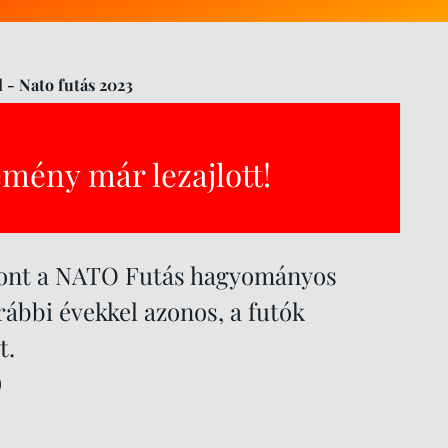
 - Nato futás 2023
emény már lezajlott!
hont a NATO Futás hagyományos
ábbi évekkel azonos, a futók
t.
)