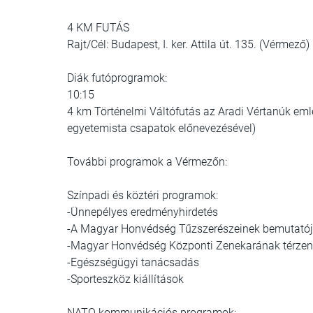
4 KM FUTÁS
Rajt/Cél: Budapest, I. ker. Attila út. 135. (Vérmező)
Diák futóprogramok:
10:15
4 km Történelmi Váltófutás az Aradi Vértanúk emlé
egyetemista csapatok előnevezésével)
További programok a Vérmezőn:
Színpadi és köztéri programok:
-Ünnepélyes eredményhirdetés
-A Magyar Honvédség Tűzszerészeinek bemutató
-Magyar Honvédség Központi Zenekarának térzen
-Egészségügyi tanácsadás
-Sporteszköz kiállítások
NATO kommunikációs programok: