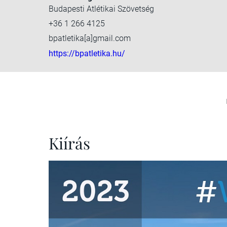
Budapesti Atlétikai Szövetség
+36 1 266 4125
bpatletika[a]gmail.com
https://bpatletika.hu/
Kiírás