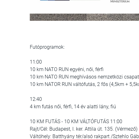
Futóprogramok:
11:00
10 km NATO RUN egyéni, női, férfi
10 km NATO RUN meghívásos nemzetközi csapatve
10 km NATOR RUN váltófutás, 2 fős (4,5km + 5,5km
12:40
4 km futás női, férfi, 14 év alatti lány, fiú
10 KM FUTÁS - 10 KM VÁLTÓFUTÁS 11:00
Rajt/Cél: Budapest, I. ker. Attila út. 135. (Vérmező)
Váltóhely: Batthyány tér/alsó rakpart /Sztehlo Gáb