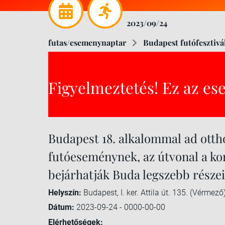
2023/09/24
futas/esemenynaptar
Budapest futófesztivál
Figyelmeztetés! Ez az es
Budapest 18. alkalommal ad ott
futóeseménynek, az útvonal a kor
bejárhatják Buda legszebb részei
Helyszín:
Budapest, I. ker. Attila út. 135. (Vérmező
Dátum:
2023-09-24 - 0000-00-00
Elérhetőségek: