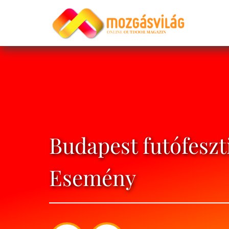
Budapest futófeszti
Esemény