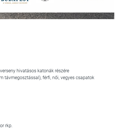
rseny hivatásos katonák részére
 távmegosztással), férfi, női, vegyes csapatok
or rkp.