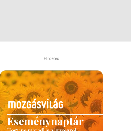
Hirdetés
Eseménynaptár
Hogy ne maradj le a lényegről.