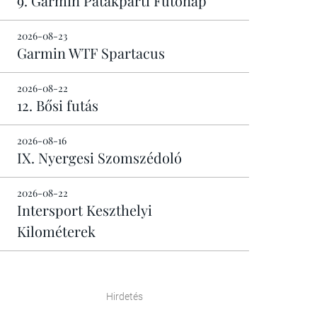
9. Garmin Patakparti Futónap
2026-08-23
Garmin WTF Spartacus
2026-08-22
12. Bősi futás
2026-08-16
IX. Nyergesi Szomszédoló
2026-08-22
Intersport Keszthelyi
Kilométerek
Hirdetés