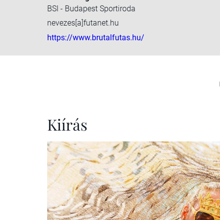
BSI - Budapest Sportiroda
nevezes[a]futanet.hu
https://www.brutalfutas.hu/
Kiírás