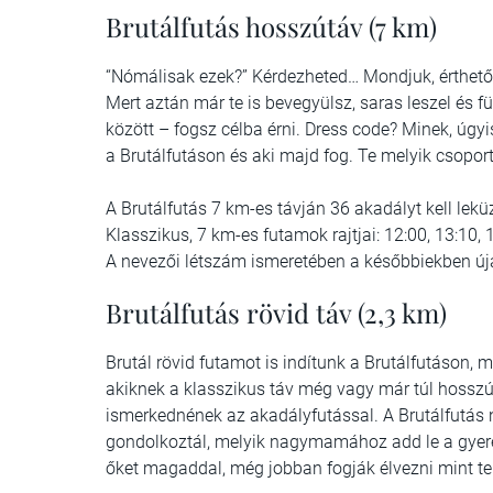
Brutálfutás hosszútáv (7 km)
“Nómálisak ezek?” Kérdezheted… Mondjuk, érthető
Mert aztán már te is bevegyülsz, saras leszel és f
között – fogsz célba érni. Dress code? Minek, úgyi
a Brutálfutáson és aki majd fog. Te melyik csoport
A Brutálfutás 7 km-es távján 36 akadályt kell leküzd
Klasszikus, 7 km-es futamok rajtjai: 12:00, 13:10, 
A nevezői létszám ismeretében a későbbiekben új
Brutálfutás rövid táv (2,3 km)
Brutál rövid futamot is indítunk a Brutálfutáson, 
akiknek a klasszikus táv még vagy már túl hosszú l
ismerkednének az akadályfutással. A Brutálfutás n
gondolkoztál, melyik nagymamához add le a gyere
őket magaddal, még jobban fogják élvezni mint te