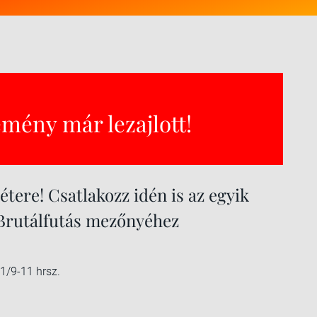
emény már lezajlott!
étere! Csatlakozz idén is az egyik
 Brutálfutás mezőnyéhez
1/9-11 hrsz.