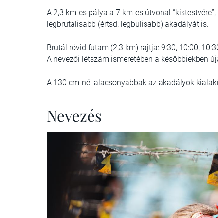
A 2,3 km-es pálya a 7 km-es útvonal “kistestvére”,
legbrutálisabb (értsd: legbulisabb) akadályát is.
Brutál rövid futam (2,3 km) rajtja: 9:30, 10:00, 10:3
A nevezői létszám ismeretében a későbbiekben új
A 130 cm-nél alacsonyabbak az akadályok kialakí
Nevezés