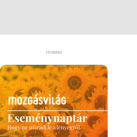
Hirdetés
Eseménynaptár
Hogy ne maradj le a lényegről.