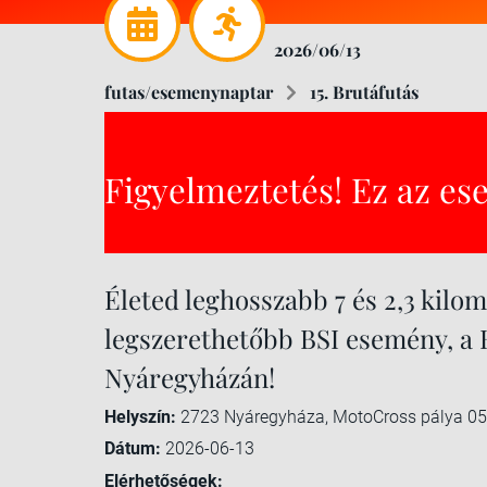
2026/06/13
futas/esemenynaptar
15. Brutáfutás
Figyelmeztetés! Ez az es
Életed leghosszabb 7 és 2,3 kilom
legszerethetőbb BSI esemény, a
Nyáregyházán!
Helyszín:
2723 Nyáregyháza, MotoCross pálya 05
Dátum:
2026-06-13
Elérhetőségek: