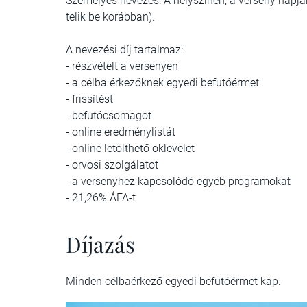
Személyes nevezés: A helyszínen, a verseny napj
telik be korábban).
A nevezési díj tartalmaz:
- részvételt a versenyen
- a célba érkezőknek egyedi befutóérmet
- frissítést
- befutócsomagot
- online eredménylistát
- online letölthető oklevelet
- orvosi szolgálatot
- a versenyhez kapcsolódó egyéb programokat
- 21,26% ÁFA-t
Díjazás
Minden célbaérkező egyedi befutóérmet kap.