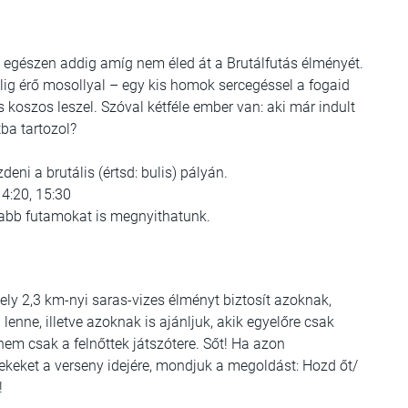
 egészen addig amíg nem éled át a Brutálfutás élményét.
ülig érő mosollyal – egy kis homok sercegéssel a fogaid
s koszos leszel. Szóval kétféle ember van: aki már indult
ba tartozol?
eni a brutális (értsd: bulis) pályán.
14:20, 15:30
abb futamokat is megnyithatunk.
mely 2,3 km-nyi saras-vizes élményt biztosít azoknak,
enne, illetve azoknak is ajánljuk, akik egyelőre csak
em csak a felnőttek játszótere. Sőt! Ha azon
keket a verseny idejére, mondjuk a megoldást: Hozd őt/
!