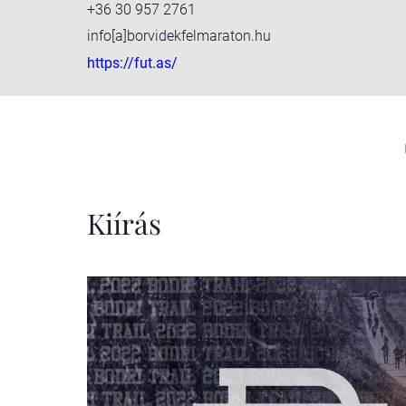
+36 30 957 2761
info[a]borvidekfelmaraton.hu
https://fut.as/
Kiírás