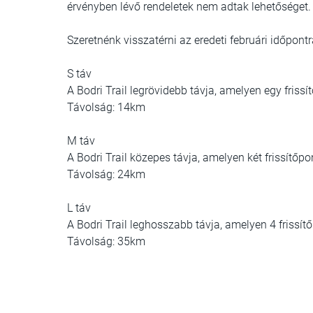
érvényben lévő rendeletek nem adtak lehetőséget.
Szeretnénk visszatérni az eredeti februári időpon
S táv
A Bodri Trail legrövidebb távja, amelyen egy frissí
Távolság: 14km
M táv
A Bodri Trail közepes távja, amelyen két frissítőpon
Távolság: 24km
L táv
A Bodri Trail leghosszabb távja, amelyen 4 frissítő
Távolság: 35km