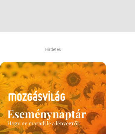
Hirdetés
Eseménynaptár
Hogy ne maradj le a lényegről.