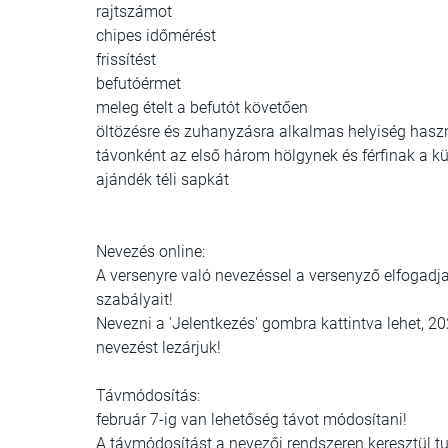
rajtszámot
chipes időmérést
frissítést
befutóérmet
meleg ételt a befutót követően
öltözésre és zuhanyzásra alkalmas helyiség hasz
távonként az első három hölgynek és férfinak a kü
ajándék téli sapkát
Nevezés online:
A versenyre való nevezéssel a versenyző elfogadj
szabályait!
Nevezni a 'Jelentkezés' gombra kattintva lehet, 2
nevezést lezárjuk!
Távmódosítás:
február 7-ig van lehetőség távot módosítani!
A távmódosítást a nevezői rendszeren keresztül 