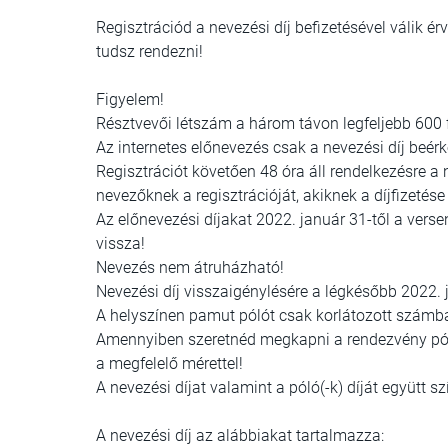
Regisztrációd a nevezési díj befizetésével válik é
tudsz rendezni!
Figyelem!
Résztvevői létszám a három távon legfeljebb 600 
Az internetes előnevezés csak a nevezési díj beérk
Regisztrációt követően 48 óra áll rendelkezésre a 
nevezőknek a regisztrációját, akiknek a díjfizetése
Az előnevezési díjakat 2022. január 31-től a vers
vissza!
Nevezés nem átruházható!
Nevezési díj visszaigénylésére a légkésőbb 2022. 
A helyszínen pamut pólót csak korlátozott számba
Amennyiben szeretnéd megkapni a rendezvény pólójá
a megfelelő mérettel!
A nevezési díjat valamint a póló(-k) díját együtt sz
A nevezési díj az alábbiakat tartalmazza: