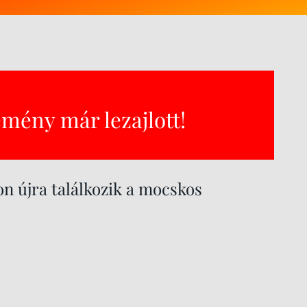
emény már lezajlott!
on újra találkozik a mocskos