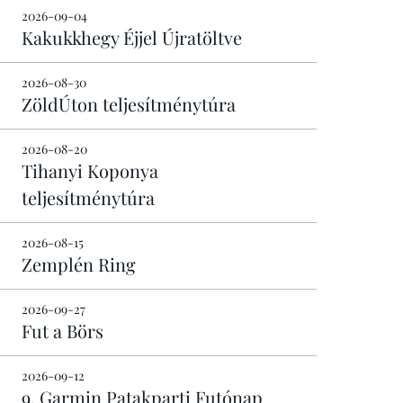
2026-09-04
Kakukkhegy Éjjel Újratöltve
2026-08-30
ZöldÚton teljesítménytúra
2026-08-20
Tihanyi Koponya
teljesítménytúra
2026-08-15
Zemplén Ring
2026-09-27
Fut a Börs
2026-09-12
9. Garmin Patakparti Futónap