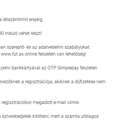
a létszámlimit erejéig.
0 induló vehet részt!
ban szereplő- és az adatvédelmi szabályokat.
 www.fut.as online felületén van lehetőség!
gfizetni bankkártyával az OTP Simplepay felületen
ezőknek a regisztrációja, akiknek a díjfizetése nem
a regisztrációkor megadott e-mail címre.
szíveskedjetek kitölteni, mert a számla utólagos