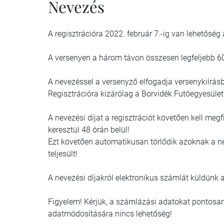
Nevezés
A regisztrációra 2022. február 7.-ig van lehetőség 
A versenyen a három távon összesen legfeljebb 60
A nevezéssel a versenyző elfogadja versenykiírás
Regisztrációra kizárólag a Borvidék Futóegyesület
A nevezési díjat a regisztrációt követően kell me
keresztül 48 órán belül!
Ezt követően automatikusan törlődik azoknak a nev
teljesült!
A nevezési díjakról elektronikus számlát küldünk 
Figyelem! Kérjük, a számlázási adatokat pontosan 
adatmódosítására nincs lehetőség!