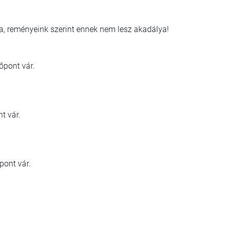
tra, reményeink szerint ennek nem lesz akadálya!
tőpont vár.
t vár.
pont vár.