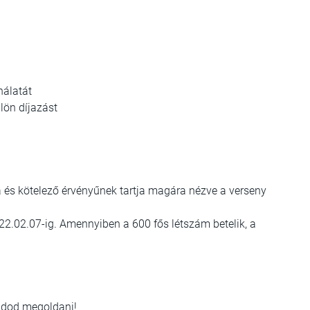
nálatát
lön díjazást
a és kötelező érvényűnek tartja magára nézve a verseny
022.02.07-ig. Amennyiben a 600 fős létszám betelik, a
tudod megoldani!