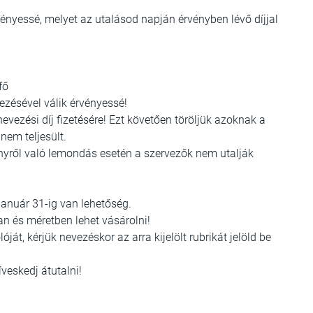
rvényessé, melyet az utalásod napján érvényben lévő díjjal
fő
ezésével válik érvényessé!
nevezési díj fizetésére! Ezt követően töröljük azoknak a
 nem teljesült.
enyről való lemondás esetén a szervezők nem utalják
január 31-ig van lehetőség.
n és méretben lehet vásárolni!
t, kérjük nevezéskor az arra kijelölt rubrikát jelöld be
íveskedj átutalni!