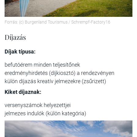
Forrás: (c) Burgenland Tourismus / Schrempf-Factory16
Díjazás
Díjak típusa:
befutóérem minden teljesítőnek
eredményhirdetés (díjkiosztó) a rendezvényen
külön díjazás kreatív jelmezekre (zsűrizett)
Kiket díjaznak:
versenyszámok helyezettjei
jelmezes indulók (külön kategória)