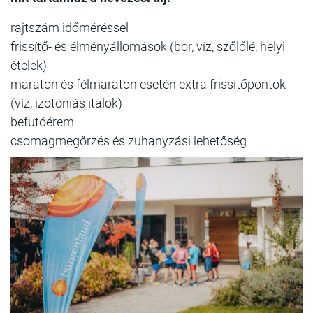
rajtszám időméréssel
frissítő- és élményállomások (bor, víz, szőlőlé, helyi
ételek)
maraton és félmaraton esetén extra frissítőpontok
(víz, izotóniás italok)
befutóérem
csomagmegőrzés és zuhanyzási lehetőség