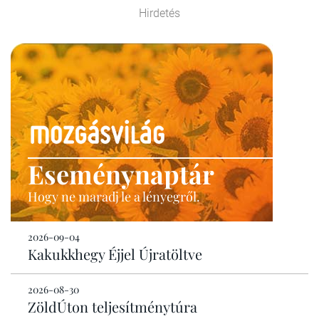
Hirdetés
Eseménynaptár
Hogy ne maradj le a lényegről.
2026-09-04
Kakukkhegy Éjjel Újratöltve
2026-08-30
ZöldÚton teljesítménytúra