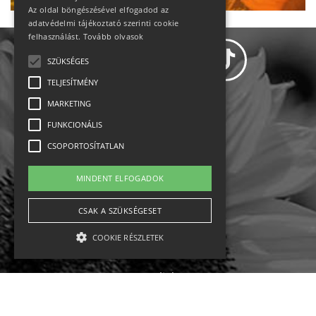
Az oldal böngészésével elfogadod az
adatvédelmi tájékoztató szerinti cookie
felhasználást.
Tovább olvasok
SZÜKSÉGES
TELJESÍTMÉNY
MARKETING
Adatvédelem
FUNKCIONÁLIS
CSOPORTOSÍTATLAN
Állásajánlatok
MINDENT ELFOGADOK
Impresszum-kapcsolat
CSAK A SZÜKSÉGESET
Jogi nyilatkozat
COOKIE RÉSZLETEK
Rólunk
English
Szükséges
Teljesítmény
Marketing
Funkcionális
Csoportosítatlan