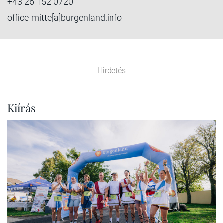
+43 26 152 0720
office-mitte[a]burgenland.info
Hirdetés
Kiírás