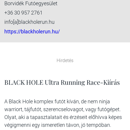
Borvidék Futóegyesület
+36 30 957 2761
info[a]blackholerun.hu
https://blackholerun.hu/
Hirdetés
BLACK HOLE Ultra Running Race-Kiírás
A Black Hole komplex futót kíván, de nem ninja
warriort, tájfutót, szerencselovagot, vagy futógépet.
Olyat, aki a tapasztalatait és érzéseit előhívva képes
végigmenni egy ismeretlen távon, jó tempóban.