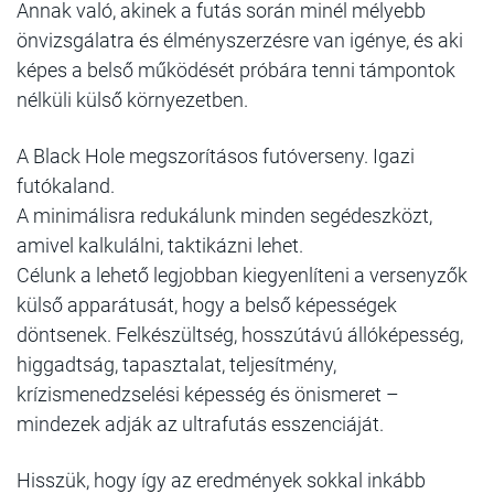
Annak való, akinek a futás során minél mélyebb
önvizsgálatra és élményszerzésre van igénye, és aki
képes a belső működését próbára tenni támpontok
nélküli külső környezetben.
A Black Hole megszorításos futóverseny. Igazi
futókaland.
A minimálisra redukálunk minden segédeszközt,
amivel kalkulálni, taktikázni lehet.
Célunk a lehető legjobban kiegyenlíteni a versenyzők
külső apparátusát, hogy a belső képességek
döntsenek. Felkészültség, hosszútávú állóképesség,
higgadtság, tapasztalat, teljesítmény,
krízismenedzselési képesség és önismeret –
mindezek adják az ultrafutás esszenciáját.
Hisszük, hogy így az eredmények sokkal inkább