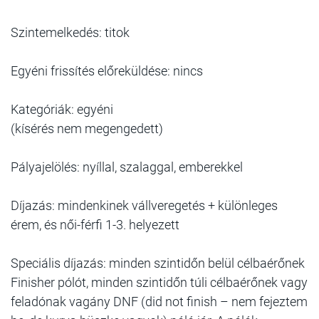
Szintemelkedés: titok
Egyéni frissítés előreküldése: nincs
Kategóriák: egyéni
(kísérés nem megengedett)
Pályajelölés: nyíllal, szalaggal, emberekkel
Díjazás: mindenkinek vállveregetés + különleges
érem, és női-férfi 1-3. helyezett
Speciális díjazás: minden szintidőn belül célbaérőnek
Finisher pólót, minden szintidőn túli célbaérőnek vagy
feladónak vagány DNF (did not finish – nem fejeztem