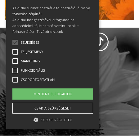
Ne maradj le!
Az oldal sütiket használ a felhasználói élmény
fokozása céljából.
Az oldal böngészésével elfogadod az
adatvédelmi tájékoztató szerinti cookie
felhasználást.
Tovább olvasok
SZÜKSÉGES
TELJESÍTMÉNY
MARKETING
Adatvédelem
FUNKCIONÁLIS
CSOPORTOSÍTATLAN
Állásajánlatok
MINDENT ELFOGADOK
Impresszum-kapcsolat
CSAK A SZÜKSÉGESET
Jogi nyilatkozat
COOKIE RÉSZLETEK
Rólunk
English