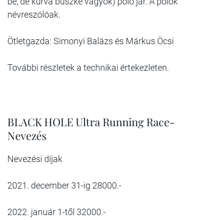
be, de kurva büszke vagyok) póló jár. A pólók
névreszólóak.
Ötletgazda: Simonyi Balázs és Márkus Öcsi
További részletek a technikai értekezleten.
BLACK HOLE Ultra Running Race-
Nevezés
Nevezési díjak
2021. december 31-ig 28000.-
2022. január 1-től 32000.-