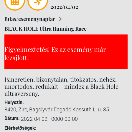
2022/04/02
futas/esemenynaptar
BLACK HOLE Ultra Running Race
Figyelmeztetés! Ez az esemény már
lezajlott!
Ismeretlen, bizonytalan, titokzatos, nehéz,
unortodox, redukált – mindez a Black Hole
ultraverseny.
Helyszín:
8420, Zirc, Bagolyvár Fogadó Kossuth L. u. 35
Dátum:
2022-04-02 - 0000-00-00
Elérhetőségek: