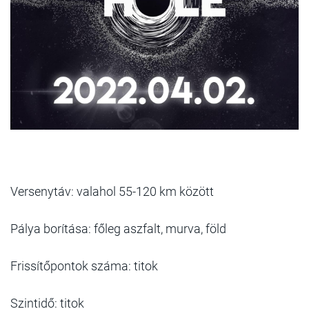
Versenytáv: valahol 55-120 km között
Pálya borítása: főleg aszfalt, murva, föld
Frissítőpontok száma: titok
Szintidő: titok