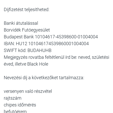
Díjfizetést teljesítheted:
Banki átutalással
Borvidék Futóegyesület
Budapest Bank 10104617-45398600-01004004
IBAN: HU12 101046174539860001004004
SWIFT kód: BUDAHUHB
Megjegyzés rovatba feltétlenül írd be: neved, születési
éved, illetve Black Hole
Nevezési díj a következőket tartalmazza:
versenyen való részvétel
rajtszám
chipes időmérés
befutóérem