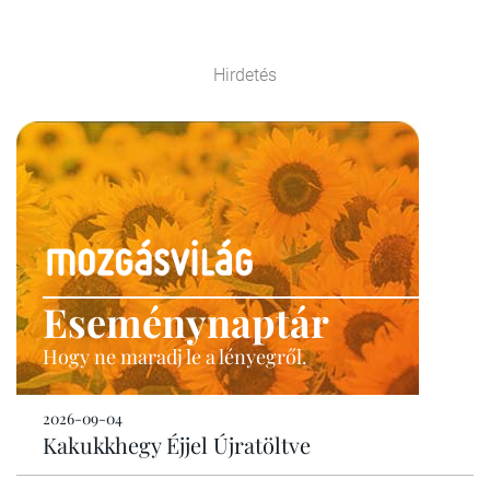
Hirdetés
Eseménynaptár
Hogy ne maradj le a lényegről.
2026-09-04
Kakukkhegy Éjjel Újratöltve