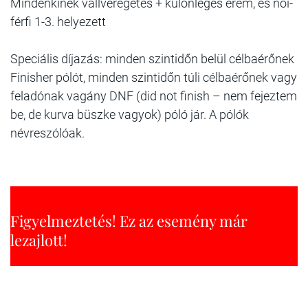
Mindenkinek vállveregetés + különleges érem, és női-
férfi 1-3. helyezett
Speciális díjazás: minden szintidőn belül célbaérőnek
Finisher pólót, minden szintidőn túli célbaérőnek vagy
feladónak vagány DNF (did not finish – nem fejeztem
be, de kurva büszke vagyok) póló jár. A pólók
névreszólóak.
Figyelmeztetés! Ez az esemény már
lezajlott!