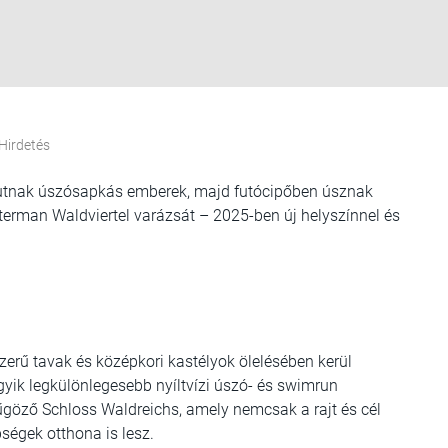
Hirdetés
 futnak úszósapkás emberek, majd futócipőben úsznak
terman Waldviertel varázsát – 2025-ben új helyszínnel és
szerű tavak és középkori kastélyok ölelésében kerül
ik legkülönlegesebb nyíltvízi úszó- és swimrun
göző Schloss Waldreichs, amely nemcsak a rajt és cél
pségek otthona is lesz.