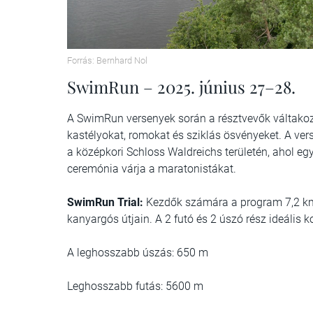
Forrás: Bernhard Nol
SwimRun – 2025. június 27–28.
A SwimRun versenyek során a résztvevők váltakoz
kastélyokat, romokat és sziklás ösvényeket. A ve
a középkori Schloss Waldreichs területén, ahol eg
ceremónia várja a maratonistákat.
SwimRun Trial:
Kezdők számára a program 7,2 km-
kanyargós útjain. A 2 futó és 2 úszó rész ideáli
A leghosszabb úszás: 650 m
Leghosszabb futás: 5600 m