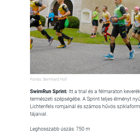
Forrás: Bernhard Noll
SwimRun Sprint:
Itt a trial és a félmaraton kever
természeti szépségébe. A Sprint teljes élményt nyú
Lichtenfels romjainál és számos hűvös sziklaformá
tájaival.
Leghosszabb úszás: 750 m