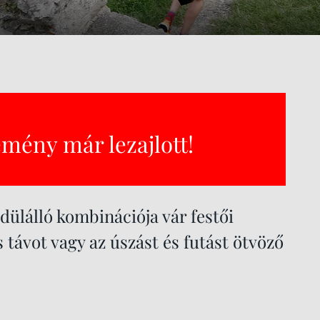
emény már lezajlott!
dülálló kombinációja vár festői
 távot vagy az úszást és futást ötvöző