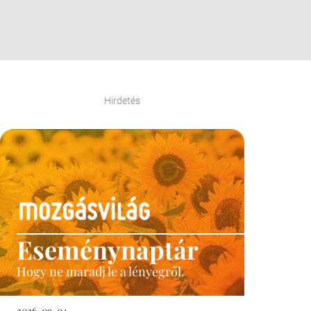
Hirdetés
Eseménynaptár
Hogy ne maradj le a lényegről.
2026-09-04