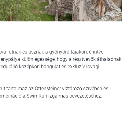
va futnak és úsznak a gyönyörű tájakon, érintve
rsenypálya különlegessége, hogy a résztvevők áthaladnak
yedülálló középkori hangulat és exkluzív lovagi
t tartalmaz az Ottensteiner víztározó szívében és
s kombináció a SwimRun izgalmas bevezetéséhez.