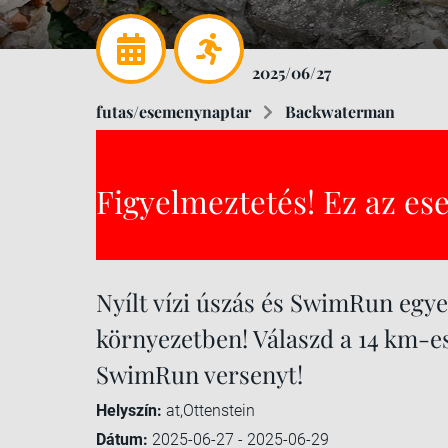
2025/06/27
futas/esemenynaptar
Backwaterman
Figyelmeztetés! Ez az es
Nyílt vízi úszás és SwimRun egye
környezetben! Válaszd a 14 km-es
SwimRun versenyt!
Helyszín:
at,Ottenstein
Dátum:
2025-06-27 - 2025-06-29