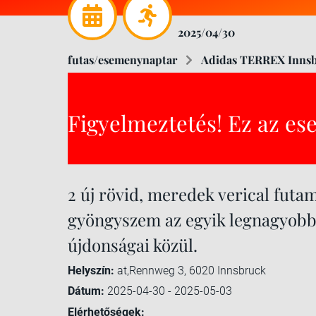
2025/04/30
futas/esemenynaptar
Adidas TERREX Innsbr
Figyelmeztetés! Ez az es
2 új rövid, meredek verical futam
gyöngyszem az egyik legnagyobb tr
újdonságai közül.
Helyszín:
at,Rennweg 3, 6020 Innsbruck
Dátum:
2025-04-30 - 2025-05-03
Elérhetőségek: