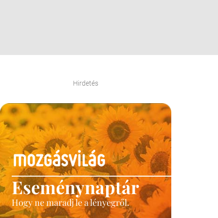
Hirdetés
Eseménynaptár
Hogy ne maradj le a lényegről.