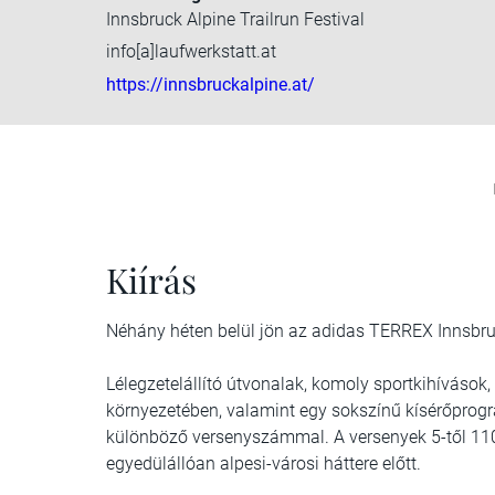
Innsbruck Alpine Trailrun Festival
info[a]laufwerkstatt.at
https://innsbruckalpine.at/
Kiírás
Néhány héten belül jön az adidas TERREX Innsbruck
Lélegzetelállító útvonalak, komoly sportkihívások
környezetében, valamint egy sokszínű kísérőprog
különböző versenyszámmal. A versenyek 5-től 110 
egyedülállóan alpesi-városi háttere előtt.