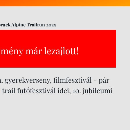
uck Alpine Trailrun 2025
emény már lezajlott!
, gyerekverseny, filmfesztivál - pár
ail futófesztivál idei, 10. jubileumi