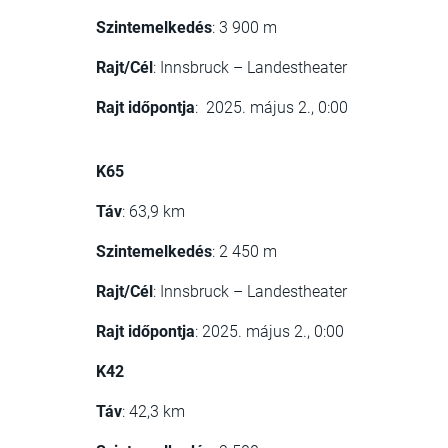
Szintemelkedés
: 3 900 m​
Rajt/Cél
: Innsbruck – Landestheater
Rajt időpontja
: 2025. május 2., 0:00
K65
Táv
: 63,9 km​
Szintemelkedés
: 2 450 m​
Rajt/Cél
: Innsbruck – Landestheater​
Rajt időpontja
: 2025. május 2., 0:00​
K42
Táv
: 42,3 km​