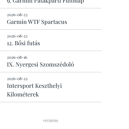
9. Garmin Patakparti Futónap
2026-08-23
Garmin WTF Spartacus
2026-08-22
12. Bősi futás
2026-08-16
IX. Nyergesi Szomszédoló
2026-08-22
Intersport Keszthelyi
Kilométerek
Hirdetés