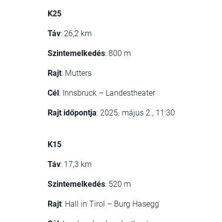
K25
Táv
: 26,2 km
Szintemelkedés
: 800 m​
Rajt
: Mutters​
Cél
: Innsbruck – Landestheater​
Rajt időpontja
: 2025. május 2., 11:30​
K15
Táv
: 17,3 km​
Szintemelkedés
: 520 m​
Rajt
: Hall in Tirol – Burg Hasegg