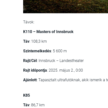
Távok:
K110 – Masters of Innsbruck
Táv
: 108,3 km​
Szintemelkedés
: 5 600 m
Rajt/Cél
: Innsbruck – Landestheater​
Rajt időpontja
: 2025. május 2., 0:00
Ajánlott
: Tapasztalt ultrafutóknak, akik ismerik a 
K85
Táv
: 86,7 km​