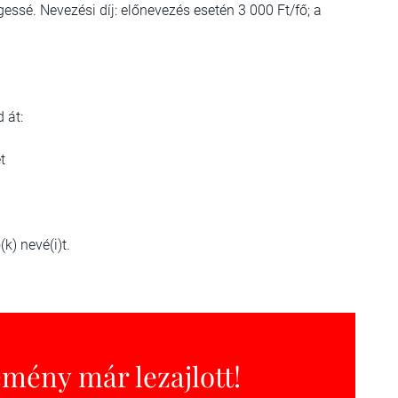
gessé. Nevezési díj: előnevezés esetén 3 000 Ft/fő; a
 át:
t
k) nevé(i)t.
emény már lezajlott!