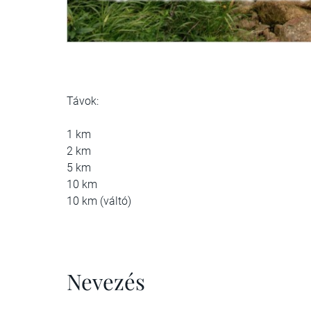
Távok:
1 km
2 km
5 km
10 km
10 km (váltó)
Nevezés