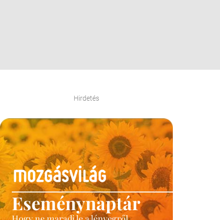
Hirdetés
Eseménynaptár
Hogy ne maradj le a lényegről.