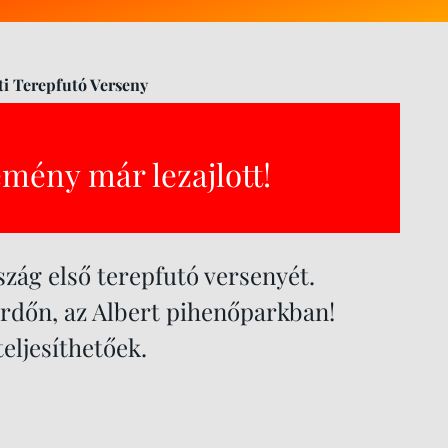
ti Terepfutó Verseny
emény már lezajlott!
ág első terepfutó versenyét.
rdőn, az Albert pihenőparkban!
teljesíthetőek.