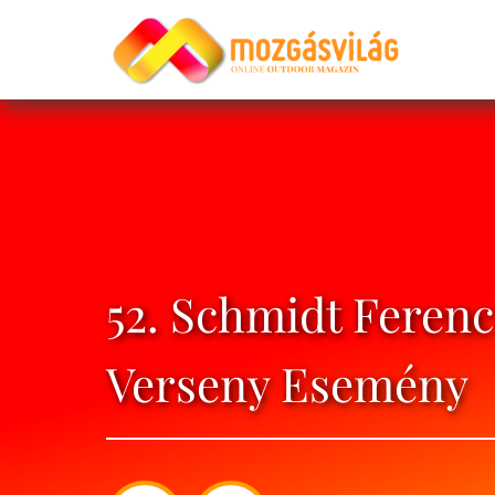
52. Schmidt Ferenc
Verseny Esemény