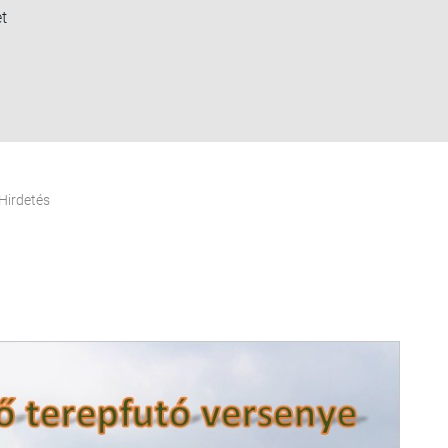
t
Hirdetés