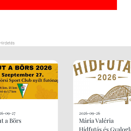
Hirdetés
26-09-27
2026-09-26
ut a Börs
Mária Valéria
Hídfutás és Gyalogl