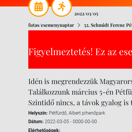
2022/03/05
futas/esemenynaptar
52. Schmidt Ferenc Pé
Figyelmeztetés! Ez az es
Idén is megrendezzük Magyarorsz
Találkozzunk március 5-én Pétfü
Szintidő nincs, a távok gyalog is 
Helyszín:
Pétfürdő, Albert pihenőpark
Dátum:
2022-03-05 - 0000-00-00
Elérhetőségek: