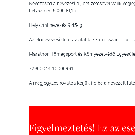
Nevezésed a nevezési díj befizetésével válik végle
helyszínen 5 000 Ft/fő
Helyszíni nevezés 9:45-ig!
Az előnevezési díjat az alábbi számlaszámra utald
Marathon Tömegsport és Környezetvédő Egyesüle
72900044-10000991
A megjegyzés rovatba kérjük írd be a nevezett futó(
Figyelmeztetés! Ez az es