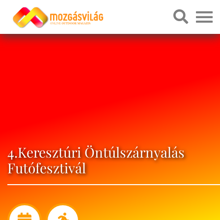
4.Keresztúri Öntúlszárnyalás
Futófesztivál