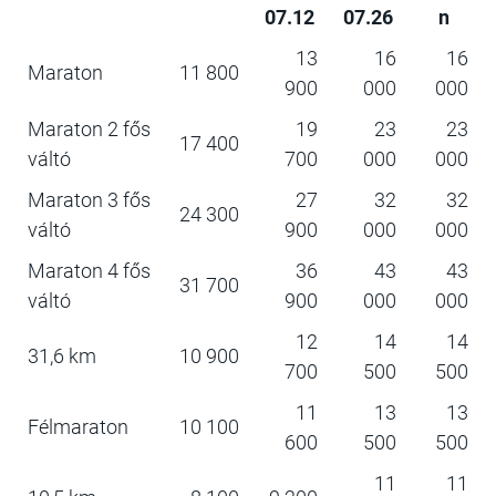
07.12
07.26
n
13
16
16
Maraton
11 800
900
000
000
Maraton 2 fős
19
23
23
17 400
váltó
700
000
000
Maraton 3 fős
27
32
32
24 300
váltó
900
000
000
Maraton 4 fős
36
43
43
31 700
váltó
900
000
000
12
14
14
31,6 km
10 900
700
500
500
11
13
13
Félmaraton
10 100
600
500
500
11
11