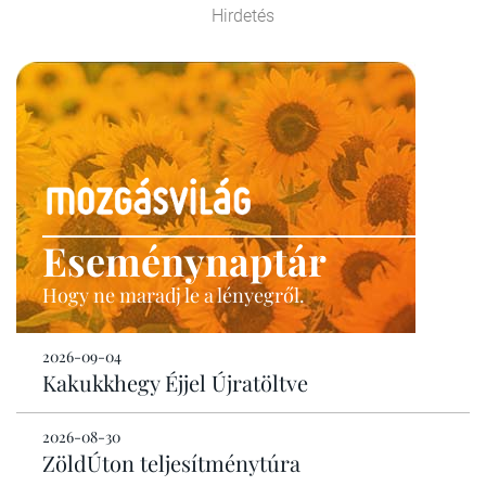
Hirdetés
Eseménynaptár
Hogy ne maradj le a lényegről.
2026-09-04
Kakukkhegy Éjjel Újratöltve
2026-08-30
ZöldÚton teljesítménytúra