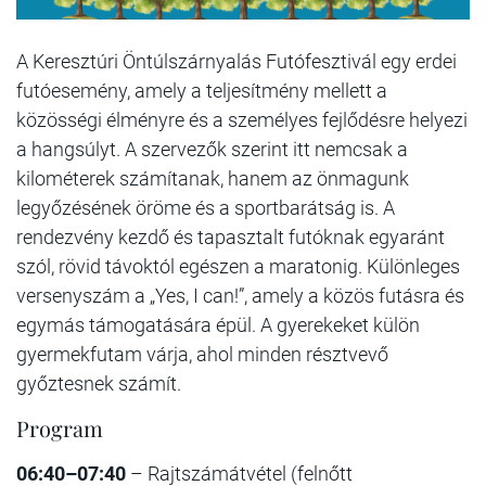
A Keresztúri Öntúlszárnyalás Futófesztivál egy erdei
futóesemény, amely a teljesítmény mellett a
közösségi élményre és a személyes fejlődésre helyezi
a hangsúlyt. A szervezők szerint itt nemcsak a
kilométerek számítanak, hanem az önmagunk
legyőzésének öröme és a sportbarátság is. A
rendezvény kezdő és tapasztalt futóknak egyaránt
szól, rövid távoktól egészen a maratonig. Különleges
versenyszám a „Yes, I can!”, amely a közös futásra és
egymás támogatására épül. A gyerekeket külön
gyermekfutam várja, ahol minden résztvevő
győztesnek számít.
Program
06:40–07:40
– Rajtszámátvétel (felnőtt