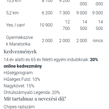
10,5 km
8 100
9 200
000
000
5,2 km
6 200
7 300
9 000
9 000
12
14
14
Yes, I can!
10 900
700
500
500
Gyermekszíve
2 000
2 000
2 000
nincs
k Maratonka
Kedvezmények
14 év alatti és 65 év feletti egyéni indulóknak:
20%
online kedvezmény
Hűségprogram:
Hűséges Futó: 10%
Nagykövet: 15%
Öntúlszárnyaló Legenda: 20%
Mit tartalmaz a nevezési díj?
Chipes rajtszám