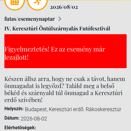
2026/08/02
futas/esemenynaptar
IV. Keresztúri Öntúlszárnyalás Futófesztivál
Figyelmeztetés! Ez az esemény már
lezajlott!
Készen állsz arra, hogy ne csak a távot, hanem
önmagadat is legyőzd? Találd meg a belső
békéd és szárnyald túl önmagad a Keresztúri
erdő szívében!
Helyszín:
Budapest, Keresztúri erdő. Rákoskeresztúr
Dátum:
2026-08-02
Elérhetőségek: