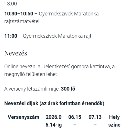
13:00
10:30–10:50
– Gyermekszívek Maratonka
rajtszámátvétel
11:00
– Gyermekszívek Maratonka rajt
Nevezés
Online nevezni a 'Jelentkezés' gombra kattintva, a
megnyíló felületen lehet.
A verseny létszámlimitje:
300 fő
Nevezési díjak (az árak forintban értendők)
Versenyszám
2026.0
06.15
07.13
Hely
6.14-ig
–
–
színe