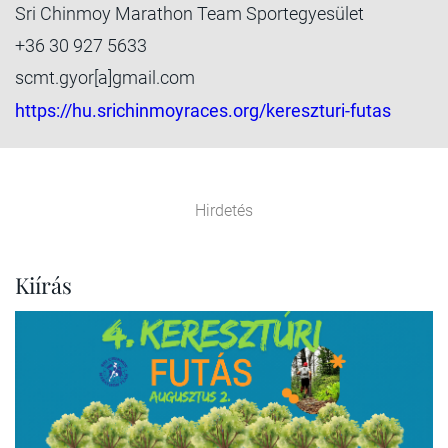
Sri Chinmoy Marathon Team Sportegyesület
+36 30 927 5633
scmt.gyor[a]gmail.com
https://hu.srichinmoyraces.org/kereszturi-futas
Hirdetés
Kiírás