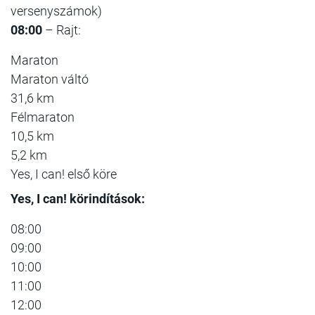
versenyszámok)
08:00
– Rajt:
Maraton
Maraton váltó
31,6 km
Félmaraton
10,5 km
5,2 km
Yes, I can! első köre
Yes, I can! körindítások:
08:00
09:00
10:00
11:00
12:00