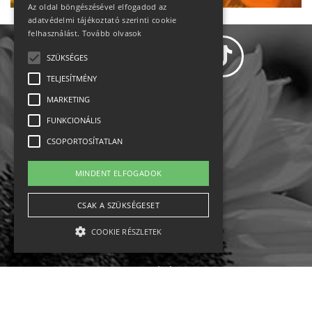
Az oldal böngészésével elfogadod az
adatvédelmi tájékoztató szerinti cookie
felhasználást.
Tovább olvasok
SZÜKSÉGES
TELJESÍTMÉNY
MARKETING
Adatvédelem
FUNKCIONÁLIS
CSOPORTOSÍTATLAN
Állásajánlatok
MINDENT ELFOGADOK
Impresszum-kapcsolat
CSAK A SZÜKSÉGESET
Jogi nyilatkozat
COOKIE RÉSZLETEK
Rólunk
English
Szükséges
Teljesítmény
Marketing
Funkcionális
Csoportosítatlan