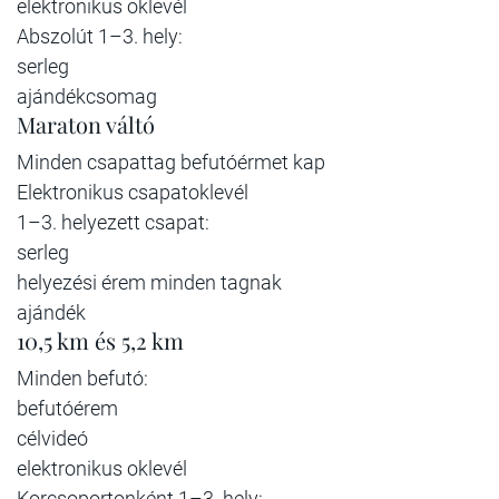
elektronikus oklevél
Abszolút 1–3. hely:
serleg
ajándékcsomag
Maraton váltó
Minden csapattag befutóérmet kap
Elektronikus csapatoklevél
1–3. helyezett csapat:
serleg
helyezési érem minden tagnak
ajándék
10,5 km és 5,2 km
Minden befutó:
befutóérem
célvideó
elektronikus oklevél
Korcsoportonként 1–3. hely: