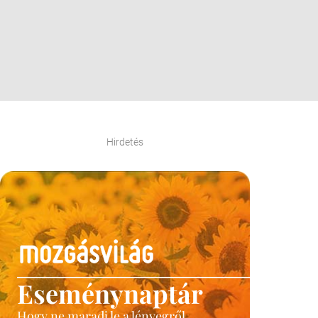
Hirdetés
Eseménynaptár
Hogy ne maradj le a lényegről.