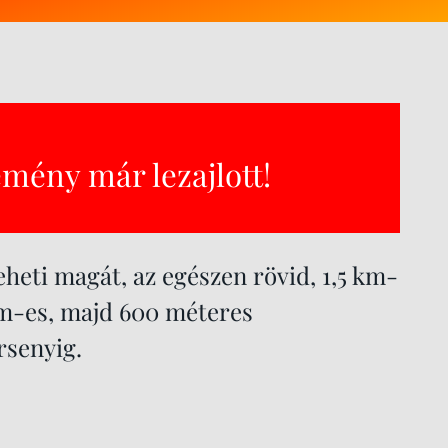
emény már lezajlott!
heti magát, az egészen rövid, 1,5 km-
 km-es, majd 600 méteres
rsenyig.