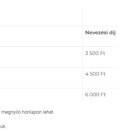
a megnyíló honlapon lehet.
juk.