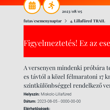
2023/08/05
futas/esemenynaptar
4. Lillafüred TRAIL
Figyelmeztetés! Ez az es
A versenyen mindenki próbára te
es távtól a közel félmaratoni 17
szintkülönbséggel rendelkező ve
Helyszín:
Miskolc-Lillafüred
Dátum:
2023-08-05 - 0000-00-00
Elérhetőségek: