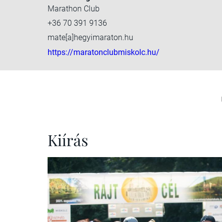
Marathon Club
+36 70 391 9136
mate[a]hegyimaraton.hu
https://maratonclubmiskolc.hu/
Kiírás