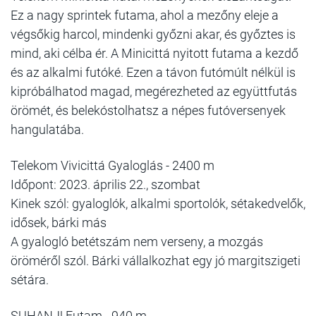
Ez a nagy sprintek futama, ahol a mezőny eleje a
végsőkig harcol, mindenki győzni akar, és győztes is
mind, aki célba ér. A Minicittá nyitott futama a kezdő
és az alkalmi futóké. Ezen a távon futómúlt nélkül is
kipróbálhatod magad, megérezheted az együttfutás
örömét, és belekóstolhatsz a népes futóversenyek
hangulatába.
Telekom Vivicittá Gyaloglás - 2400 m
Időpont: 2023. április 22., szombat
Kinek szól: gyaloglók, alkalmi sportolók, sétakedvelők,
idősek, bárki más
A gyalogló betétszám nem verseny, a mozgás
öröméről szól. Bárki vállalkozhat egy jó margitszigeti
sétára.
SUHANJ! Futam - 940 m