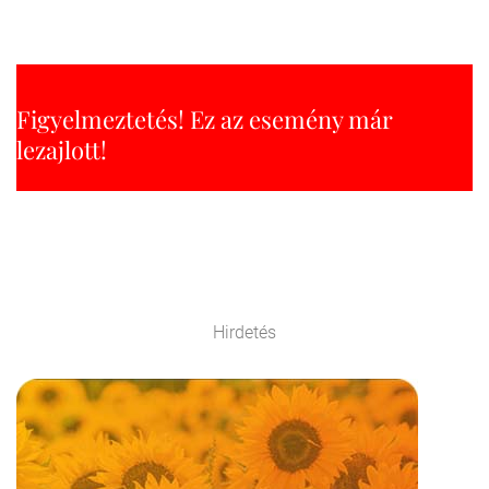
Figyelmeztetés! Ez az esemény már
lezajlott!
Hirdetés