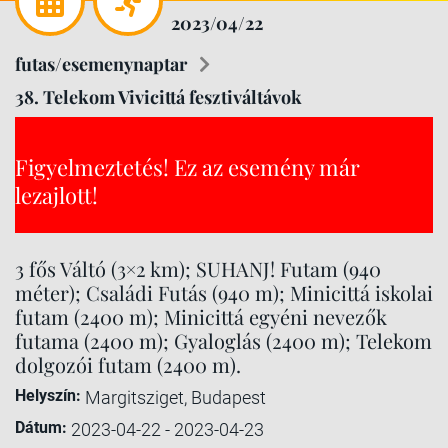
2023/04/22
futas/esemenynaptar
38. Telekom Vivicittá fesztiváltávok
Figyelmeztetés! Ez az esemény már
lezajlott!
3 fős Váltó (3×2 km); SUHANJ! Futam (940
méter); Családi Futás (940 m); Minicittá iskolai
futam (2400 m); Minicittá egyéni nevezők
futama (2400 m); Gyaloglás (2400 m); Telekom
dolgozói futam (2400 m).
Helyszín:
Margitsziget, Budapest
Dátum:
2023-04-22 - 2023-04-23