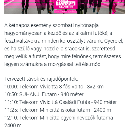
A kétnapos esemény szombati nyitónapja
hagyományosan a kezdő és az alkalmi futóké, a
fesztiváltávokra minden korosztályt várunk. Gyere el,
és ha szülő vagy, hozd el a srácokat is, szerettesd
meg velük a futást, hogy mire felnőnek, természetes
legyen számukra a mozgással teli életmód.
Tervezett távok és rajtidőpontok:
10:00: Telekom Vivicittá 3 fős Váltó - 3×2 km
10:50: SUHANJ! Futam - 940 méter
11:10: Telekom Vivicittá Családi Futás - 940 méter
11:25: Telekom Minicittá iskolai futam - 2400 m
12:10: Telekom Minicittá egyéni nevezők futama -
2400 m