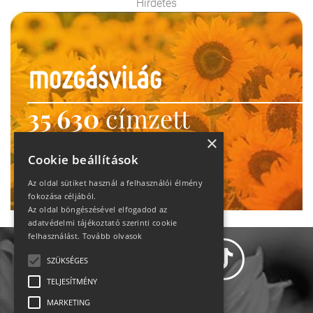
Hirdetés
35 630
címzett
heti motiváció
×
Cookie beállítások
Ne maradj le!
Az oldal sütiket használ a felhasználói élmény
fokozása céljából.
Az oldal böngészésével elfogadod az
adatvédelmi tájékoztató szerinti cookie
felhasználást.
Tovább olvasok
SZÜKSÉGES
TELJESÍTMÉNY
MARKETING