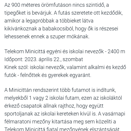
Az 900 méteres örömfutáson nincs szintidő, a
tipegőket is bevárjuk. A futás szeretete ott kezdődik,
amikor a legapróbbak a többieket látva
kikívánkoznak a babakocsiból, hogy ők is részesei
lehessenek ennek a szuper mókának.
Telekom Minicittá egyéni és iskolai nevezők - 2400 m
Időpont: 2023. április 22., szombat
Kinek szól: iskolai nevezők, valamint alkalmi és kezdő
futók - felnőttek és gyerekek egyaránt.
A Minicittán rendszerint több futamot is indítunk,
melyekből 1 vagy 2 iskolai futam, ezen az iskoláktól
érkező csapatok állnak rajthoz, hogy együtt
sportoljanak az iskolai kereteken kívül is. A vasárnapi
félmaratoni mezőny kitartása meg sem közelíti a
Telekom Minicittá fiatal mezőnyének elszántságát.