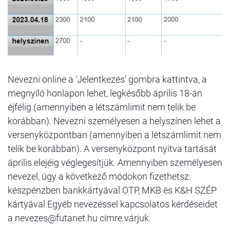
Nevezni online a 'Jelentkezés' gombra kattintva, a
megnyíló honlapon lehet, legkésőbb április 18-án
éjfélig (amennyiben a létszámlimit nem telik be
korábban). Nevezni személyesen a helyszínen lehet a
versenyközpontban (amennyiben a létszámlimit nem
telik be korábban). A versenyközpont nyitva tartását
április elejéig véglegesítjük. Amennyiben személyesen
nevezel, úgy a következő módokon fizethetsz:
készpénzben bankkártyával OTP, MKB és K&H SZÉP
kártyával Egyéb nevezéssel kapcsolatos kérdéseidet
a nevezes@futanet.hu címre várjuk.