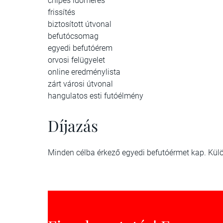
chipes időmérés
frissítés
biztosított útvonal
befutócsomag
egyedi befutóérem
orvosi felügyelet
online eredménylista
zárt városi útvonal
hangulatos esti futóélmény
Díjazás
Minden célba érkező egyedi befutóérmet kap. Külö