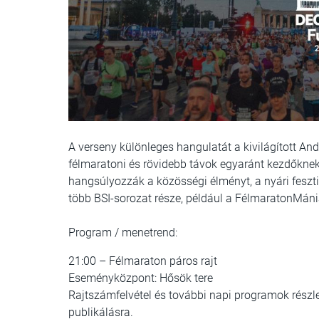
A verseny különleges hangulatát a kivilágított And
félmaratoni és rövidebb távok egyaránt kezdőknek 
hangsúlyozzák a közösségi élményt, a nyári feszt
több BSI-sorozat része, például a FélmaratonMán
Program / menetrend:
21:00 – Félmaraton páros rajt
Eseményközpont: Hősök tere
Rajtszámfelvétel és további napi programok részle
publikálásra.