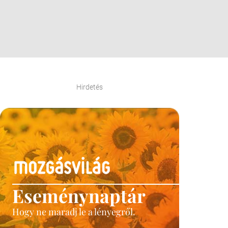
Hirdetés
Eseménynaptár
Hogy ne maradj le a lényegről.