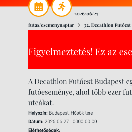
2026/06/27
futas/esemenynaptar
32. Decathlon Futóest
Figyelmeztetés! Ez az es
A Decathlon Futóest Budapest eg
futóeseménye, ahol több ezer futó
utcákat.
Helyszín:
Budapest, Hősök tere
Dátum:
2026-06-27 - 0000-00-00
Elérhetőségek: