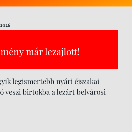
 2026
emény már lezajlott!
yik legismertebb nyári éjszakai
 veszi birtokba a lezárt belvárosi