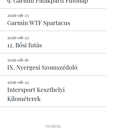
9. Garmin Patakparti Futónap
2026-08-23
Garmin WTF Spartacus
2026-08-22
12. Bősi futás
2026-08-16
IX. Nyergesi Szomszédoló
2026-08-22
Intersport Keszthelyi
Kilométerek
Hirdetés