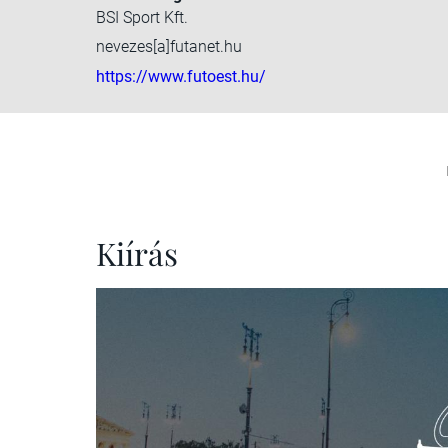
BSI Sport Kft.
nevezes[a]futanet.hu
https://www.futoest.hu/
Kiírás