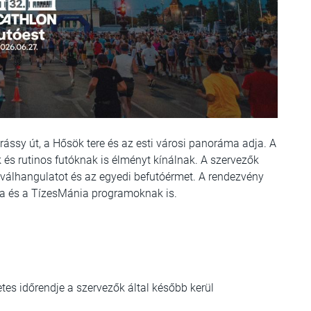
rássy út, a Hősök tere és az esti városi panoráma adja. A
és rutinos futóknak is élményt kínálnak. A szervezők
iválhangulatot és az egyedi befutóérmet. A rendezvény
ia és a TízesMánia programoknak is.
tes időrendje a szervezők által később kerül