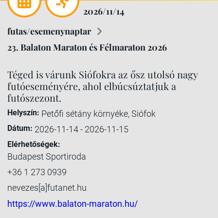
2026/11/14
futas/esemenynaptar
23. Balaton Maraton és Félmaraton 2026
Téged is várunk Siófokra az ősz utolsó nagy
futóeseményére, ahol elbúcsúztatjuk a
futószezont.
Helyszín:
Petőfi sétány környéke, Siófok
Dátum:
2026-11-14 - 2026-11-15
Elérhetőségek:
Budapest Sportiroda
+36 1 273 0939
nevezes[a]futanet.hu
https://www.balaton-maraton.hu/