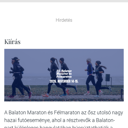
Hirdetés
Kiírás
A Balaton Maraton és Félmaraton az ősz utolsó nagy
hazai futóeseménye, ahol a résztvevők a Balaton-
part különleges hangulatában búcsúztathatják a