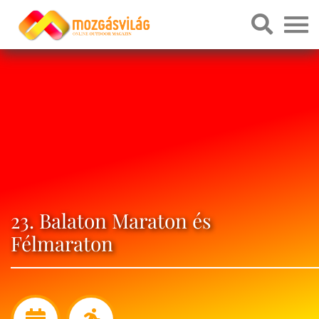
23. Balaton Maraton és
Félmaraton