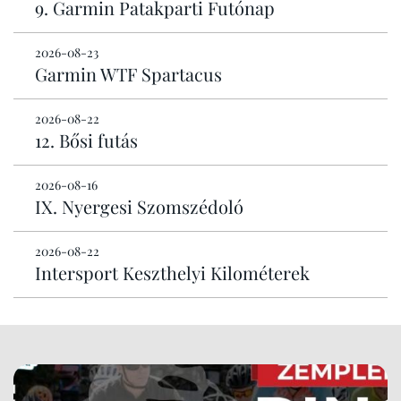
9. Garmin Patakparti Futónap
2026-08-23
Garmin WTF Spartacus
2026-08-22
12. Bősi futás
2026-08-16
IX. Nyergesi Szomszédoló
2026-08-22
Intersport Keszthelyi Kilométerek