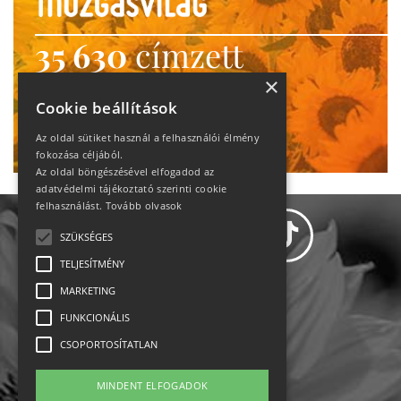
35 630
címzett
heti motiváció
×
Cookie beállítások
Ne maradj le!
Az oldal sütiket használ a felhasználói élmény
fokozása céljából.
Az oldal böngészésével elfogadod az
adatvédelmi tájékoztató szerinti cookie
felhasználást.
Tovább olvasok
SZÜKSÉGES
TELJESÍTMÉNY
MARKETING
Adatvédelem
FUNKCIONÁLIS
CSOPORTOSÍTATLAN
Állásajánlatok
MINDENT ELFOGADOK
Impresszum-kapcsolat