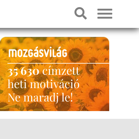
35 630
címzett
heti motiváció
Ne maradj le!