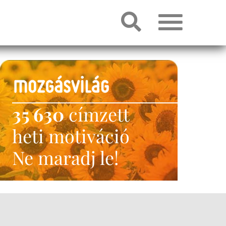
35 630
címzett
heti motiváció
Ne maradj le!