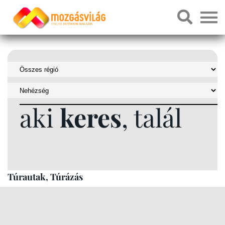
aki
keres
, talál
Túrautak, Túrázás