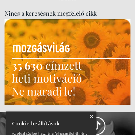
Nincs a keresésnek megfelelő cikk
35 630
címzett
heti motiváció
Ne maradj le!
×
Cookie beállítások
Az oldal sütiket használ a felhasználói élmény