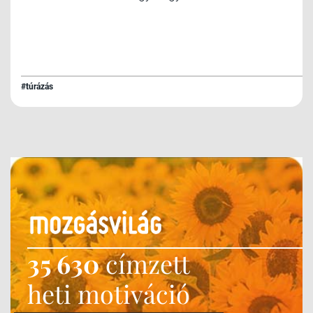
#túrázás
35 630
címzett
heti motiváció