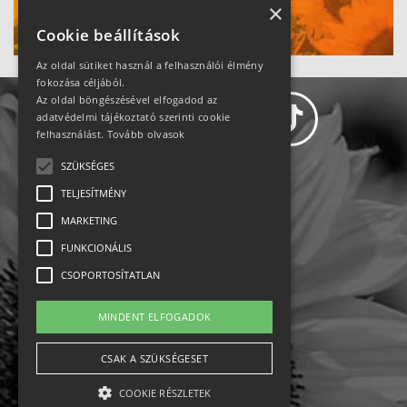
Ne maradj le!
×
Cookie beállítások
Az oldal sütiket használ a felhasználói élmény
fokozása céljából.
Az oldal böngészésével elfogadod az
adatvédelmi tájékoztató szerinti cookie
felhasználást.
Tovább olvasok
SZÜKSÉGES
Adatvédelem
TELJESÍTMÉNY
MARKETING
Állásajánlatok
FUNKCIONÁLIS
Impresszum-kapcsolat
CSOPORTOSÍTATLAN
Jogi nyilatkozat
MINDENT ELFOGADOK
Rólunk
CSAK A SZÜKSÉGESET
COOKIE RÉSZLETEK
English