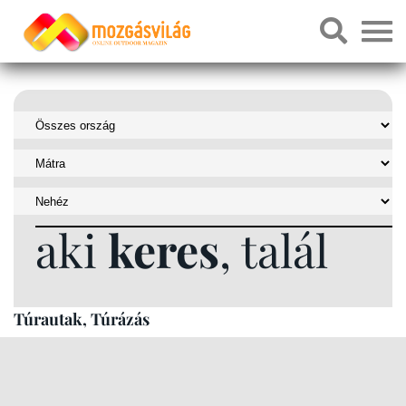
aki
keres
, talál
Túrautak, Túrázás