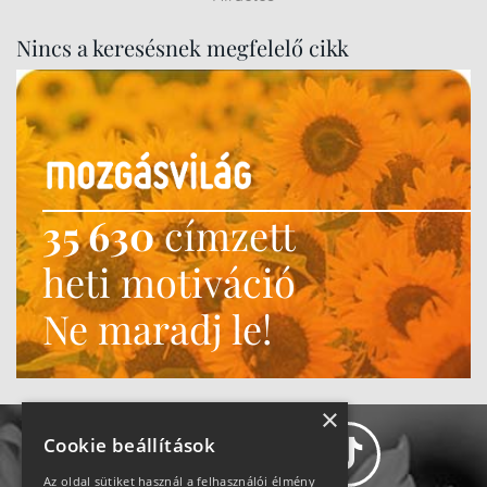
Nincs a keresésnek megfelelő cikk
35 630
címzett
heti motiváció
Ne maradj le!
×
Cookie beállítások
Az oldal sütiket használ a felhasználói élmény