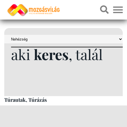
aki
keres
, talál
Túrautak, Túrázás