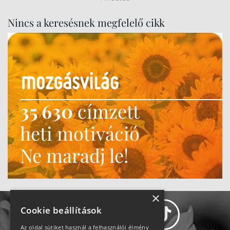
Nincs a keresésnek megfelelő cikk
35 630
címzett
heti motiváció
Ne maradj le!
×
Cookie beállítások
Az oldal sütiket használ a felhasználói élmény