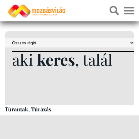
aki
keres
, talál
Túrautak, Túrázás