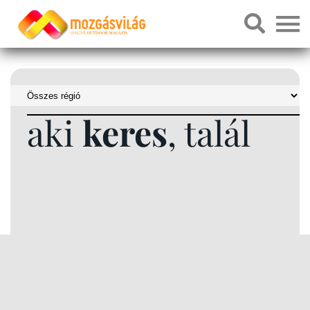
aki
keres
, talál