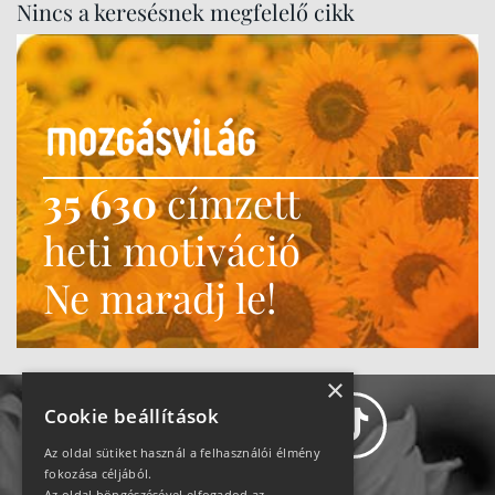
Nincs a keresésnek megfelelő cikk
35 630
címzett
heti motiváció
Ne maradj le!
×
Cookie beállítások
Az oldal sütiket használ a felhasználói élmény
fokozása céljából.
Az oldal böngészésével elfogadod az