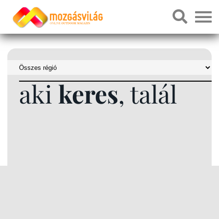
aki
keres
, talál