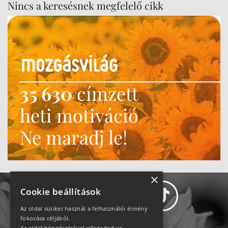
Nincs a keresésnek megfelelő cikk
35 630
címzett
heti motiváció
Ne maradj le!
×
Cookie beállítások
Az oldal sütiket használ a felhasználói élmény
fokozása céljából.
Az oldal böngészésével elfogadod az