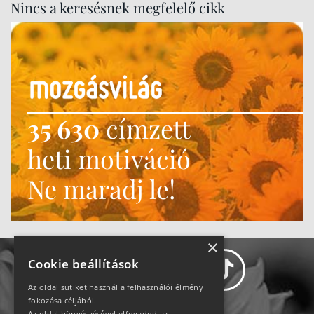
Nincs a keresésnek megfelelő cikk
35 630
címzett
heti motiváció
Ne maradj le!
×
Cookie beállítások
Az oldal sütiket használ a felhasználói élmény
fokozása céljából.
Az oldal böngészésével elfogadod az