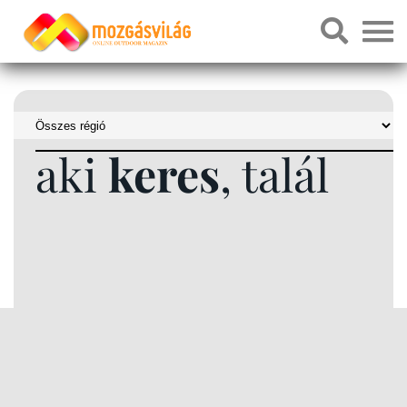
aki
keres
, talál