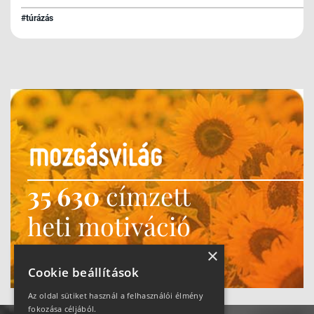
#túrázás
35 630
címzett
heti motiváció
Ne maradj le!
×
Cookie beállítások
Az oldal sütiket használ a felhasználói élmény
fokozása céljából.