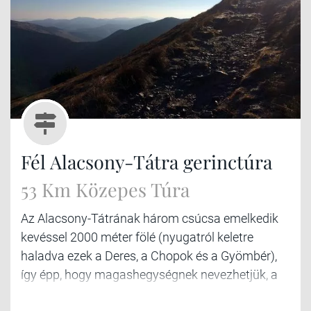
Fél Alacsony-Tátra gerinctúra
53 Km Közepes Túra
Az Alacsony-Tátrának három csúcsa emelkedik
kevéssel 2000 méter fölé (nyugatról keletre
haladva ezek a Deres, a Chopok és a Gyömbér),
így épp, hogy magashegységnek nevezhetjük, a
nagyjából 80 km hosszú hegységet.