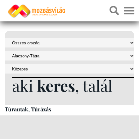
aki
keres
, talál
Túrautak, Túrázás