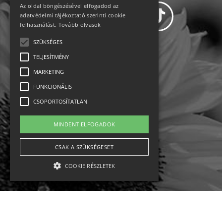
Az oldal böngészésével elfogadod az
adatvédelmi tájékoztató szerinti cookie
felhasználást.
Tovább olvasok
SZÜKSÉGES
Adatvédelem
TELJESÍTMÉNY
MARKETING
Állásajánlatok
FUNKCIONÁLIS
Impresszum-kapcsolat
CSOPORTOSÍTATLAN
Jogi nyilatkozat
MINDENT ELFOGADOK
Rólunk
CSAK A SZÜKSÉGESET
COOKIE RÉSZLETEK
English
Ebike
Osztrák sípályák
Magyar sípályák
Szükséges
Teljesítmény
Marketing
Funkcionális
Csoportosítatlan
MTB kerékpár