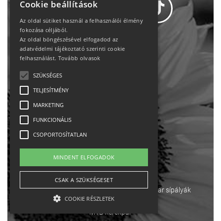
Cookie beállítások
Az oldal sütiket használ a felhasználói élmény
fokozása céljából.
Az oldal böngészésével elfogadod az
Adatvédelem
adatvédelmi tájékoztató szerinti cookie
felhasználást.
Tovább olvasok
Állásajánlatok
SZÜKSÉGES
TELJESÍTMÉNY
Impresszum-kapcsolat
MARKETING
Jogi nyilatkozat
FUNKCIONÁLIS
CSOPORTOSÍTATLAN
Rólunk
MINDENT ELFOGADOK
English
CSAK A SZÜKSÉGESET
Ebike
Osztrák sípályák
Magyar sípályák
COOKIE RÉSZLETEK
MTB kerékpár