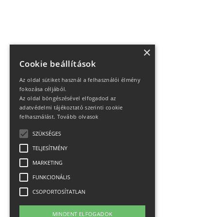
×
Cookie beállítások
Az oldal sütiket használ a felhasználói élmény
fokozása céljából.
Az oldal böngészésével elfogadod az
adatvédelmi tájékoztató szerinti cookie
felhasználást.
Tovább olvasok
SZÜKSÉGES
TELJESÍTMÉNY
MARKETING
FUNKCIONÁLIS
CSOPORTOSÍTATLAN
MINDENT ELFOGADOK