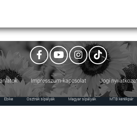
jánlatok
Impresszum-kapcsolat
Jogi nyilatkoza
Ebike
Osztrák sípályák
Magyar sípályák
MTB kerékpár